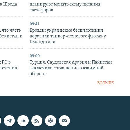
ка Шведа
планируют менять схему питания
светофоров
09:41
 что часть
Бровди: украинские беспилотники
збекистан и
поразили танкер «теневого флота» у
Геленджика
09:00
 РФ в
Турция, Саудовская Аравия и Пакистан
стечения
заключили соглашение о взаимной
обороне
БОЛЬШЕ