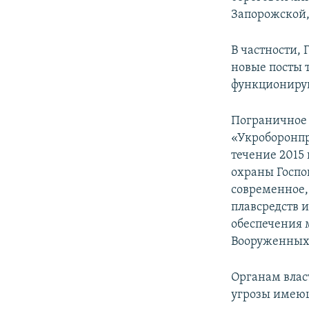
ПОБЕДИТЕЛЕЙ НЕ СУДЯТ?
Запорожской,
КРЫМ.НЕПОКОРЕННЫЙ
В частности,
ELIFBE
новые посты 
УКРАИНСКАЯ ПРОБЛЕМА КРЫМА
функциониру
Пограничное 
«Укроборонпр
течение 2015
охраны Госпо
современное,
плавсредств и
обеспечения 
Вооруженных
Органам влас
угрозы имею