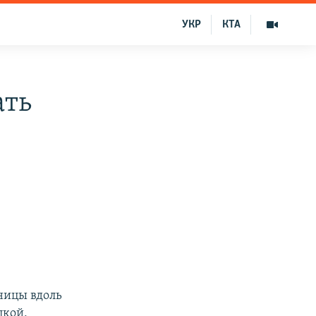
УКР
КТА
ать
ницы вдоль
цкой,