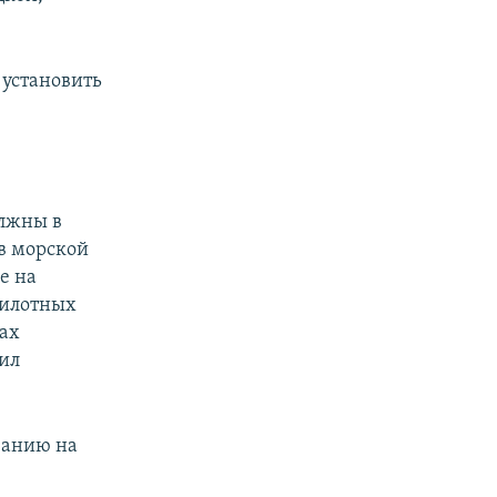
 установить
олжны в
ов морской
е на
пилотных
дах
ил
ванию на