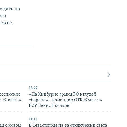
здать на
ого
режье.
13:27
оссийские
«На Кинбурне армия РФ в глухой
ке «Сиваш»
обороне» – командир ОТК «Одесса»
ВСУ Денис Носиков
11:11
ал о новом
В Севастополе из-за отключений света