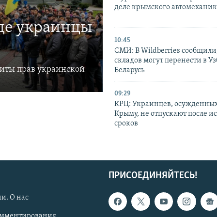
деле крымского автомехани
где украинцы
10:45
СМИ: В Wildberries сообщили,
складов могут перенести в У
щиты прав украинской
Беларусь
09:29
КРЦ: Украинцев, осужденных
Крыму, не отпускают после и
сроков
ПРИСОЕДИНЯЙТЕСЬ!
и. О нас
омментирования