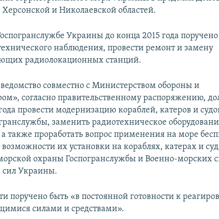
 Херсонской и Николаевской областей.
 Госпогранслужбе Украины до конца 2015 года поручено
технического наблюдения, провести ремонт и замену
ющих радиолокационных станций.
ведомство совместно с Министерством обороны и
ом», согласно правительственному распоряжению, д
 года провести модернизацию кораблей, катеров и суд
гранслужбы, заменить радиотехническое оборудовани
 а также проработать вопрос применения на море бес
 возможности их установки на кораблях, катерах и су
морской охраны Госпогранслужбы и Военно-морских с
 сил Украины.
ти поручено быть «в постоянной готовности к реагиро
щимися силами и средствами».