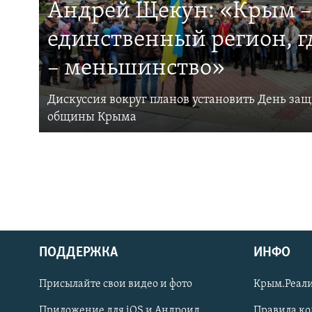
Андрей Щекун: «Крым –
единственный регион, 
– меньшинство»
Дискуссия вокруг планов установить День за
общины Крыма
ПОДДЕРЖКА
ИНФО
Українською
Присылайте свои видео и фото
Крым.Реали
Qırımtatar
Приложение для iOS и Андроид
Правила к