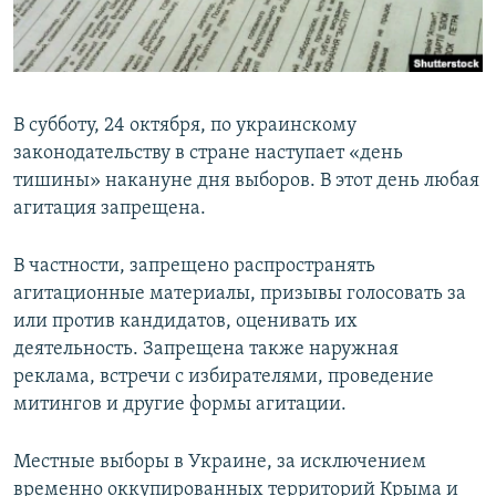
ПРИСОЕДИНЯЙТЕСЬ!
ПОБЕДИТЕЛЕЙ НЕ СУДЯТ?
КРЫМ.НЕПОКОРЕННЫЙ
ELIFBE
В субботу, 24 октября, по украинскому
УКРАИНСКАЯ ПРОБЛЕМА КРЫМА
законодательству в стране наступает «день
Все сайты RFE/RL
тишины» накануне дня выборов. В этот день любая
агитация запрещена.
В частности, запрещено распространять
агитационные материалы, призывы голосовать за
или против кандидатов, оценивать их
деятельность. Запрещена также наружная
реклама, встречи с избирателями, проведение
митингов и другие формы агитации.
Местные выборы в Украине, за исключением
временно оккупированных территорий Крыма и