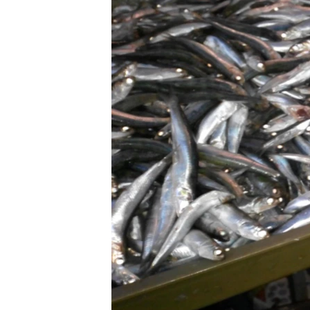
ПОБЕДИТЕЛЕЙ НЕ СУДЯТ?
КРЫМ.НЕПОКОРЕННЫЙ
ELIFBE
УКРАИНСКАЯ ПРОБЛЕМА КРЫМА