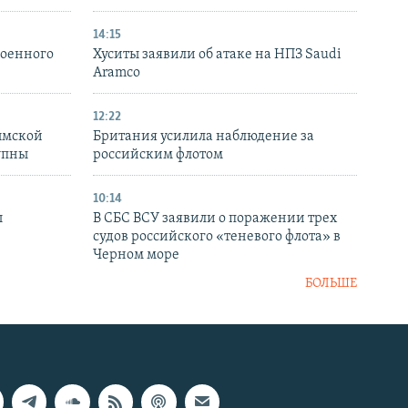
14:15
военного
Хуситы заявили об атаке на НПЗ Saudi
Aramco
12:22
ымской
Британия усилила наблюдение за
упны
российским флотом
10:14
ы
В СБС ВСУ заявили о поражении трех
судов российского «теневого флота» в
Черном море
БОЛЬШЕ