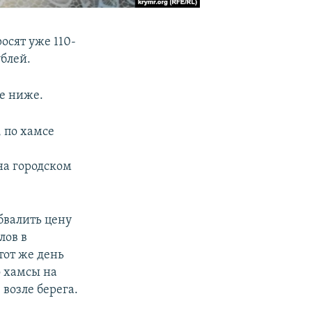
осят уже 110-
ублей.
е ниже.
, по хамсе
на городском
бвалить цену
лов в
тот же день
о хамсы на
возле берега.