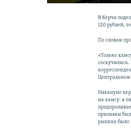
В Керчи поде
120 рублей, т
По словам пр
«Только хамсу
соскучились. 
корреспонде
Центральном
Накануне кер
на хамсу: в 
предпроливье
прилавки был
рынках было н