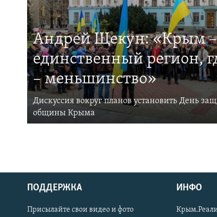
Андрей Щекун: «Крым –
единственный регион, 
– меньшинство»
Дискуссия вокруг планов установить День за
общины Крыма
ПОДДЕРЖКА
ИНФО
Українською
Присылайте свои видео и фото
Крым.Реали