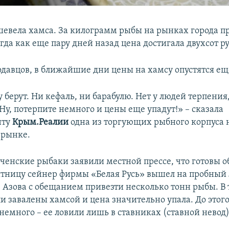
шевела хамса. За килограмм рыбы на рынках города пр
огда как еще пару дней назад цена достигала двухсот р
одавцов, в ближайшие дни цены на хамсу опустятся ещ
 берут. Ни кефаль, ни барабулю. Нет у людей терпения
Ну, потерпите немного и цены еще упадут!» – сказала
нту
Крым.Реалии
одна из торгующих рыбного корпуса 
 рынке.
ченские рыбаки заявили местной прессе, что готовы о
пятницу сейнер фирмы «Белая Русь» вышел на пробный 
 Азова с обещанием привезти несколько тонн рыбы. В 
и завалены хамсой и цена значительно упала. До этог
емного – ее ловили лишь в ставниках (ставной невод) 