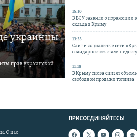
15:10
В ВСУ заявили о поражении 
склада в Крыму
где украинцы
13:33
Сайт и социальные сети «Кр
солидарности» стали недост
щиты прав украинской
11:18
В Крыму снова снизят объем
свободной продажи топлива
ПРИСОЕДИНЯЙТЕСЬ!
и. О нас