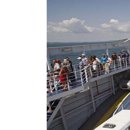
ПОБЕДИТЕЛЕЙ НЕ СУДЯТ?
КРЫМ.НЕПОКОРЕННЫЙ
ELIFBE
УКРАИНСКАЯ ПРОБЛЕМА КРЫМА