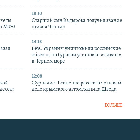
18:10
акеты
Старший сын Кадырова получил звание
ки M270
«героя Чечни»
14:18
казал
ВМС Украины уничтожили российские
объекты на буровой установке «Сиваш»
в Черном море
12:08
ухой
Журналист Есипенко рассказал о новом
десса»
деле крымского автомеханика Шведа
БОЛЬШЕ