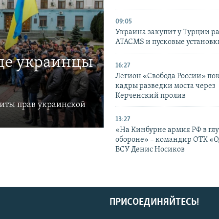
09:05
Украина закупит у Турции р
ATACMS и пусковые установ
где украинцы
16:27
Легион «Свобода России» по
кадры разведки моста через
Керченский пролив
щиты прав украинской
13:27
«На Кинбурне армия РФ в гл
обороне» – командир ОТК «О
ВСУ Денис Носиков
ПРИСОЕДИНЯЙТЕСЬ!