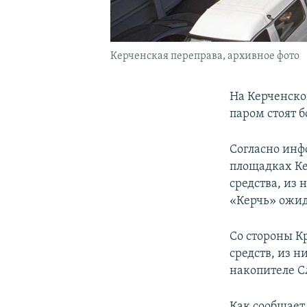
Керченская переправа, архивное фото
На Керченско
паром стоят б
Согласно инф
площадках Ке
средства, из 
«Керчь» ожид
Со стороны К
средств, из н
накопителе С
Как сообщает