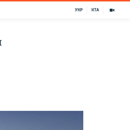
УКР
КТА
я