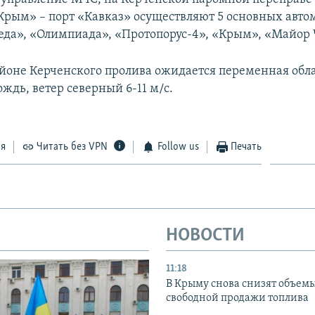
Крым» – порт «Кавказ» осуществляют 5 основных авт
еда», «Олимпиада», «Протопорус-4», «Крым», «Майор 
районе Керченского пролива ожидается переменная обл
ждь, ветер северный 6-11 м/с.
ся
Читать без VPN
Follow us
Печать
НОВОСТИ
11:18
В Крыму снова снизят объем
свободной продажи топлива