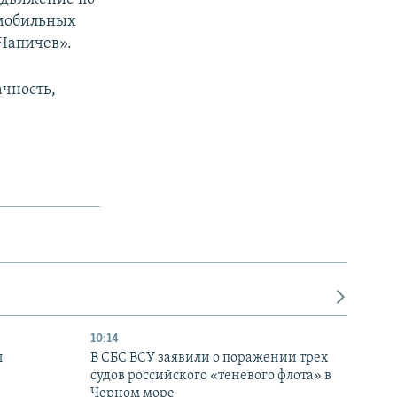
омобильных
Чапичев».
ачность,
10:14
ы
В СБС ВСУ заявили о поражении трех
судов российского «теневого флота» в
Черном море