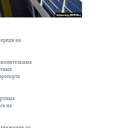
череди на
накопительных
ртных
аэропорта
ортных
ось на
 движение по