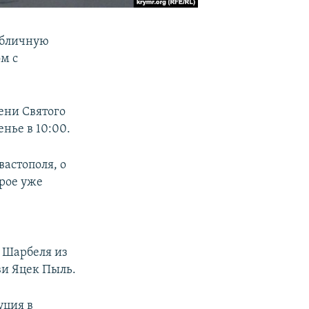
убличную
м с
ени Святого
нье в 10:00.
астополя, о
рое уже
 Шарбеля из
ви Яцек Пыль.
уция в