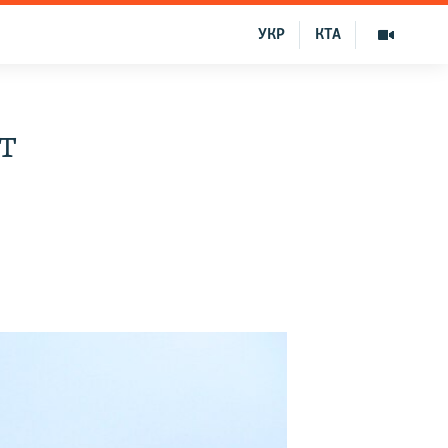
УКР
КТА
т