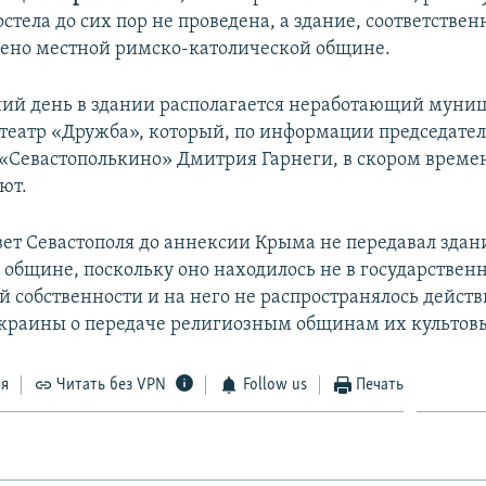
тела до сих пор не проведена, а здание, соответственн
ено местной римско-католической общине.
ий день в здании располагается неработающий муни
театр «Дружба», который, по информации председате
«Севастополькино» Дмитрия Гарнеги, в скором време
ют.
вет Севастополя до аннексии Крыма не передавал здан
 общине, поскольку оно находилось не в государственн
 собственности и на него не распространялось действ
краины о передаче религиозным общинам их культов
ся
Читать без VPN
Follow us
Печать