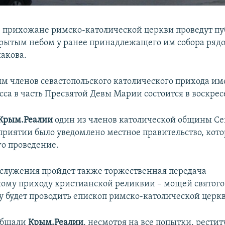
е прихожане римско-католической церкви проведут п
крытым небом у ранее принадлежащего им собора рядо
акова.
м членов севастопольского католического прихода им
са в часть Пресвятой Девы Марии состоится в воскресе
Крым.Реалии
один из членов католической общины Сев
риятии было уведомлено местное правительство, кото
го проведение.
ослужения пройдет также торжественная передача
кому приходу христианской реликвии – мощей святого
у будет проводить епископ римско-католической церк
общали
Крым.Реалии
, несмотря на все попытки, рестит