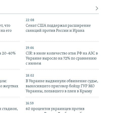
22:08
т, что
Сенат США поддержал расширение
на его
санкций против России и Ирана
19:46
а 20-40%
CIR: в июле количество атак РФ на АЗС в
Украине выросло на 72% по сравнению
с июнем
18:02
дом:
В Украине выдвинули обвинение судье,
 о жертвах
выносившего приговор бойцу ГУР МО
Украины, попавшего в плен в Крыму
16:59
н стадион,
60 процентов украинцев против