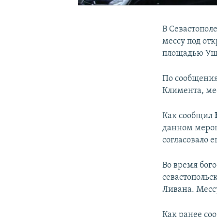
В Севастопол
мессу под от
площадью Уш
По сообщения
Климента, мес
Как сообщил
данном мероп
согласовало е
Во время бог
севастопольс
Ливана. Месс
Как ранее со