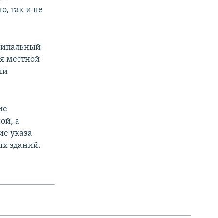
о, так и не
ципальный
ля местной
ни
ие
ой, а
ие указа
ых зданий.