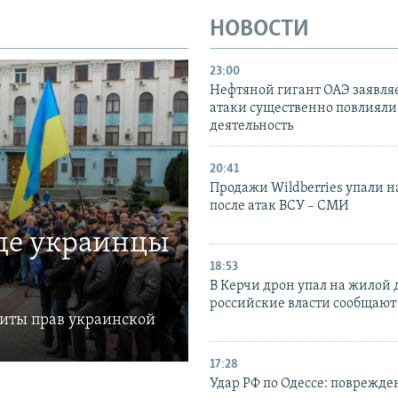
НОВОСТИ
23:00
Нефтяной гигант ОАЭ заявляе
атаки существенно повлияли 
деятельность
20:41
Продажи Wildberries упали н
после атак ВСУ – СМИ
где украинцы
18:53
В Керчи дрон упал на жилой 
российские власти сообщают
щиты прав украинской
17:28
Удар РФ по Одессе: поврежде