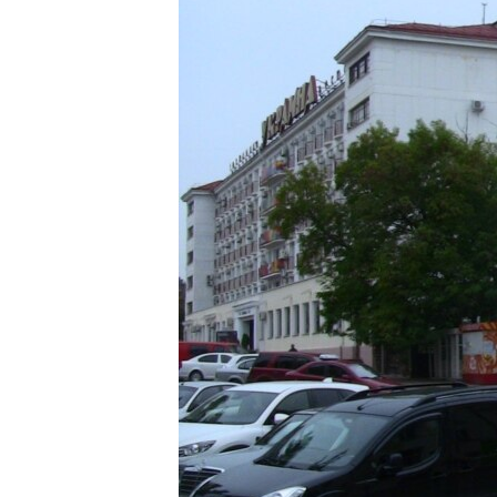
ПОБЕДИТЕЛЕЙ НЕ СУДЯТ?
КРЫМ.НЕПОКОРЕННЫЙ
ELIFBE
УКРАИНСКАЯ ПРОБЛЕМА КРЫМА