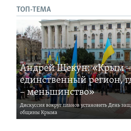
ТОП-ТЕМА
Андрей Щекун: «Крым –
единственный регион, 
– меньшинство»
Дискуссия вокруг планов установить День за
общины Крыма