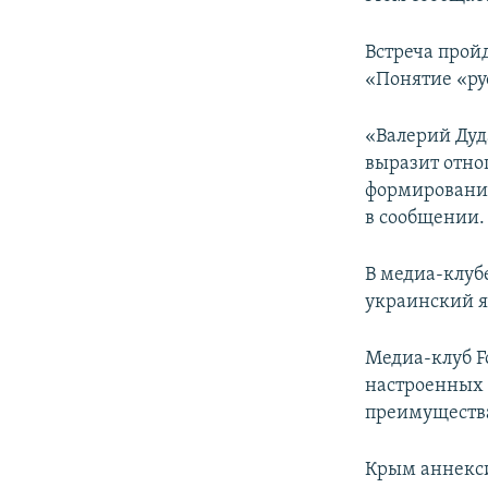
ПОБЕДИТЕЛЕЙ НЕ СУДЯТ?
КРЫМ.НЕПОКОРЕННЫЙ
Встреча пройд
«Понятие «ру
ELIFBE
УКРАИНСКАЯ ПРОБЛЕМА КРЫМА
«Валерий Дуд
выразит отно
формировании
в сообщении.
В медиа-клуб
украинский яз
Медиа-клуб F
настроенных 
преимущества
Крым аннекси