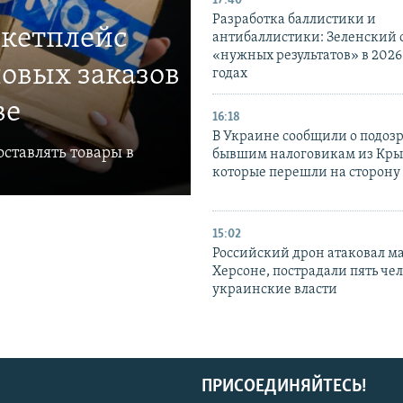
17:40
Разработка баллистики и
ркетплейс
антибаллистики: Зеленский
«нужных результатов» в 2026
овых заказов
годах
ве
16:18
В Украине сообщили о подоз
ставлять товары в
бывшим налоговикам из Кры
которые перешли на сторону
15:02
Российский дрон атаковал м
Херсоне, пострадали пять чел
украинские власти
ПРИСОЕДИНЯЙТЕСЬ!