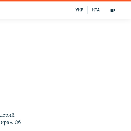
УКР
КТА
алерий
мира». Об