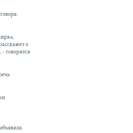
говора:
мира»,
расскажет о
 – говорится
речь
ки
 объявила