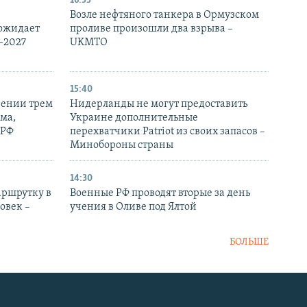
16:55
Возле нефтяного танкера в Ормузском
 ожидает
проливе произошли два взрыва –
-2027
UKMTO
15:40
рении трем
Нидерланды не могут предоставить
ма,
Украине дополнительные
 РФ
перехватчики Patriot из своих запасов –
Минобороны страны
14:30
аршрутку в
Военные РФ проводят вторые за день
овек –
учения в Оливе под Ялтой
БОЛЬШЕ