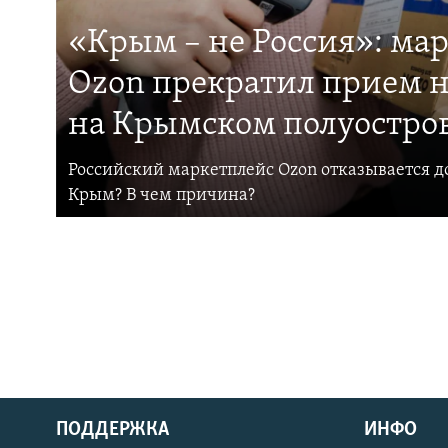
«Крым – не Россия»: ма
Ozon прекратил прием н
на Крымском полуостро
Российский маркетплейс Ozon отказывается до
Крым? В чем причина?
ПОДДЕРЖКА
ИНФО