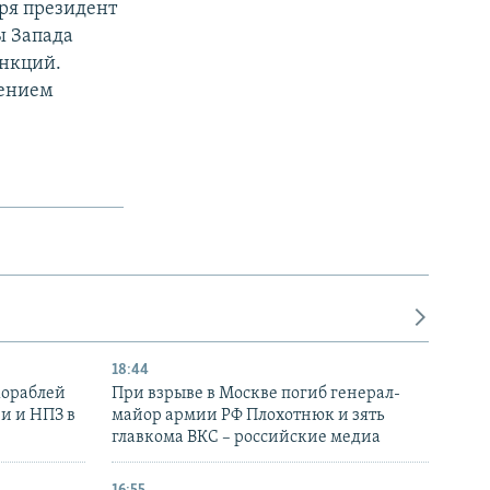
бря президент
ы Запада
анкций.
лением
18:44
кораблей
При взрыве в Москве погиб генерал-
и и НПЗ в
майор армии РФ Плохотнюк и зять
главкома ВКС – российские медиа