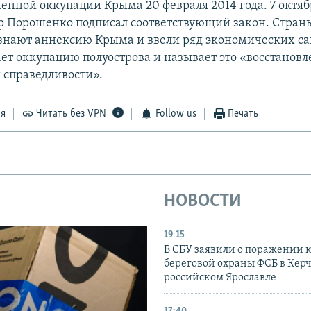
енной оккупации Крыма 20 февраля 2014 года. 7 октя
 Порошенко подписал соответствующий закон. Стран
знают аннексию Крыма и ввели ряд экономических с
ает оккупацию полуострова и называет это «восстанов
 справедливости».
ся
Читать без VPN
Follow us
Печать
НОВОСТИ
19:15
В СБУ заявили о поражении 
береговой охраны ФСБ в Керч
российском Ярославле