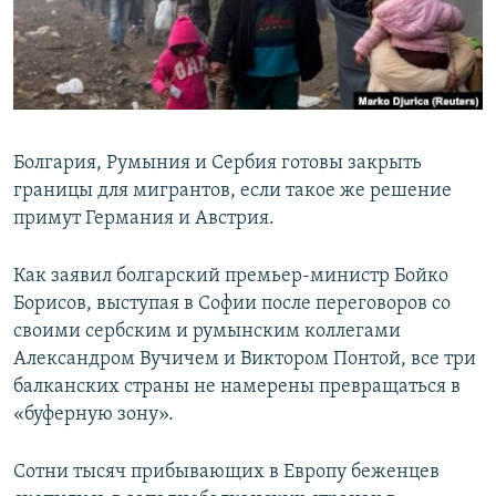
ПРИСОЕДИНЯЙТЕСЬ!
ПОБЕДИТЕЛЕЙ НЕ СУДЯТ?
КРЫМ.НЕПОКОРЕННЫЙ
ELIFBE
УКРАИНСКАЯ ПРОБЛЕМА КРЫМА
Болгария, Румыния и Сербия готовы закрыть
Все сайты RFE/RL
границы для мигрантов, если такое же решение
примут Германия и Австрия.
Как заявил болгарский премьер-министр Бойко
Борисов, выступая в Софии после переговоров со
своими сербским и румынским коллегами
Александром Вучичем и Виктором Понтой, все три
балканских страны не намерены превращаться в
«буферную зону».
Сотни тысяч прибывающих в Европу беженцев