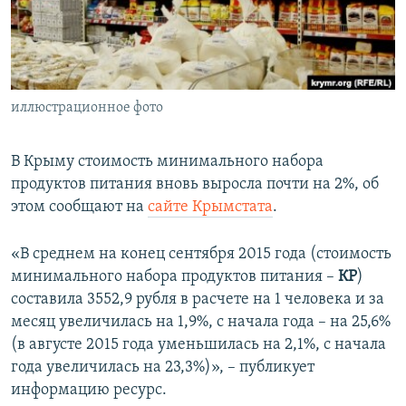
ПРИСОЕДИНЯЙТЕСЬ!
ПОБЕДИТЕЛЕЙ НЕ СУДЯТ?
КРЫМ.НЕПОКОРЕННЫЙ
ELIFBE
иллюстрационное фото
УКРАИНСКАЯ ПРОБЛЕМА КРЫМА
Все сайты RFE/RL
В Крыму стоимость минимального набора
продуктов питания вновь выросла почти на 2%, об
этом сообщают на
сайте Крымстата
.
«В среднем на конец сентября 2015 года (стоимость
минимального набора продуктов питания –
КР
)
составила 3552,9 рубля в расчете на 1 человека и за
месяц увеличилась на 1,9%, с начала года – на 25,6%
(в августе 2015 года уменьшилась на 2,1%, с начала
года увеличилась на 23,3%)», – публикует
информацию ресурс.