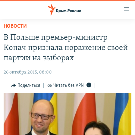
Доступность
ссылки
Вернуться
НОВОСТИ
к
НОВОСТИ
В Польше премьер-министр
основному
СПЕЦПРОЕКТЫ
содержанию
Копач признала поражение своей
ВОДА
Вернутся
ГРУЗ 200
партии на выборах
к
ИСТОРИЯ
КАРТА ВОЕННЫХ ОБЪЕКТОВ КРЫМА
главной
26 октября 2015, 08:00
ЕЩЕ
11 ЛЕТ ОККУПАЦИИ КРЫМА. 11 ИСТОРИЙ СОПРОТИВЛЕНИЯ
навигации
Вернутся
Поделиться
Читать без VPN
РАДІО СВОБОДА
ИНТЕРАКТИВ
к
КАК ОБОЙТИ БЛОКИРОВКУ
ИНФОГРАФИКА
поиску
ТЕЛЕПРОЕКТ КРЫМ.РЕАЛИИ
Українською
СОВЕТЫ ПРАВОЗАЩИТНИКОВ
Qırımtatar
ПРОПАВШИЕ БЕЗ ВЕСТИ