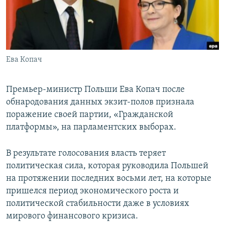
ПРИСОЕДИНЯЙТЕСЬ!
ПОБЕДИТЕЛЕЙ НЕ СУДЯТ?
КРЫМ.НЕПОКОРЕННЫЙ
ELIFBE
Ева Копач
УКРАИНСКАЯ ПРОБЛЕМА КРЫМА
Все сайты RFE/RL
Премьер-министр Польши Ева Копач после
обнародования данных экзит-полов признала
поражение своей партии, «Гражданской
платформы», на парламентских выборах.
В результате голосования власть теряет
политическая сила, которая руководила Польшей
на протяжении последних восьми лет, на которые
пришелся период экономического роста и
политической стабильности даже в условиях
мирового финансового кризиса.