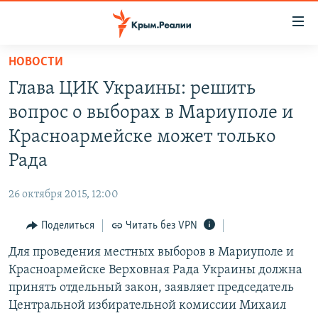
Доступность
ссылки
Вернуться
НОВОСТИ
к
НОВОСТИ
Глава ЦИК Украины: решить
основному
СПЕЦПРОЕКТЫ
содержанию
вопрос о выборах в Мариуполе и
ВОДА
Вернутся
ГРУЗ 200
Красноармейске может только
к
ИСТОРИЯ
КАРТА ВОЕННЫХ ОБЪЕКТОВ КРЫМА
Рада
главной
ЕЩЕ
11 ЛЕТ ОККУПАЦИИ КРЫМА. 11 ИСТОРИЙ СОПРОТИВЛЕНИЯ
навигации
26 октября 2015, 12:00
Вернутся
РАДІО СВОБОДА
ИНТЕРАКТИВ
к
Поделиться
Читать без VPN
КАК ОБОЙТИ БЛОКИРОВКУ
ИНФОГРАФИКА
поиску
Для проведения местных выборов в Мариуполе и
ТЕЛЕПРОЕКТ КРЫМ.РЕАЛИИ
Українською
Красноармейске Верховная Рада Украины должна
СОВЕТЫ ПРАВОЗАЩИТНИКОВ
принять отдельный закон, заявляет председатель
Qırımtatar
Центральной избирательной комиссии Михаил
ПРОПАВШИЕ БЕЗ ВЕСТИ