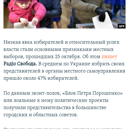
ПРИСОЕДИНЯЙТЕСЬ!
ПОБЕДИТЕЛЕЙ НЕ СУДЯТ?
КРЫМ.НЕПОКОРЕННЫЙ
ELIFBE
УКРАИНСКАЯ ПРОБЛЕМА КРЫМА
Низкая явка избирателей и относительный успех
Все сайты RFE/RL
власти стали основными признаками местных
выборов, прошедших 25 октября. Об этом
пишет
Радіо Свобода.
В среднем по Украине избрать своих
представителей в органы местного самоуправления
пришло около 47% избирателей.
По данным экзит-полов, «Блок Петра Порошенко»
или лояльные к нему политические проекты
получили представительства в большинстве
городских и областных советов.