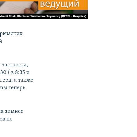
 крымских
й
 частности,
30 ( в 8:35 и
герц, а также
там теперь
на зимнее
ов не