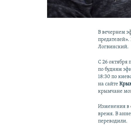
В вечернем э
предателей».
Логвинский.
С 26 октября
по будням э
18:30 по киев
на сайте
Кры
крымчане могу
Изменения в 
время. В анн
переводили.