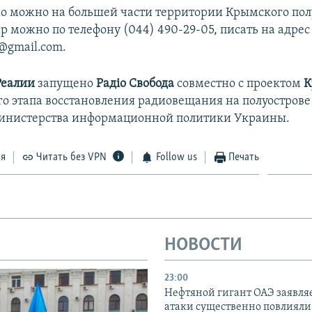
о можно на большей части территории Крымского пол
р можно по телефону (044) 490-29-05, писать на адрес
y@gmail.com.
Реалии
запущено
Радіо Свобода
совместно с проектом
К
го этапа восстановления радиовещания на полуострове
инистерства информационной политики Украины.
ся
Читать без VPN
Follow us
Печать
НОВОСТИ
23:00
Нефтяной гигант ОАЭ заявляе
атаки существенно повлияли 