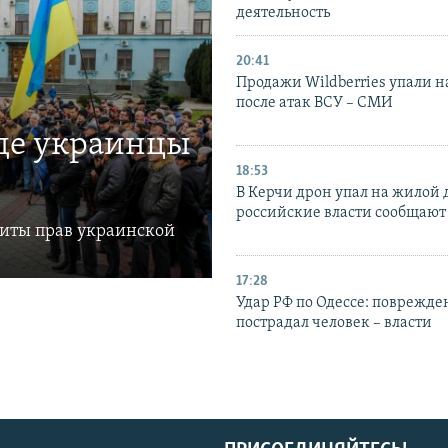
деятельность
20:41
Продажи Wildberries упали н
после атак ВСУ – СМИ
где украинцы
18:53
В Керчи дрон упал на жилой 
российские власти сообщают
щиты прав украинской
17:28
Удар РФ по Одессе: поврежде
пострадал человек – власти