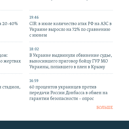
19:46
а 20-40%
CIR: в июле количество атак РФ на АЗС в
Украине выросло на 72% по сравнению
с июнем
18:02
дом:
В Украине выдвинули обвинение судье,
 о жертвах
выносившего приговор бойцу ГУР МО
Украины, попавшего в плен в Крыму
16:59
н стадион,
60 процентов украинцев против
передачи России Донбасса в обмен на
гарантии безопасности – опрос
БОЛЬШЕ