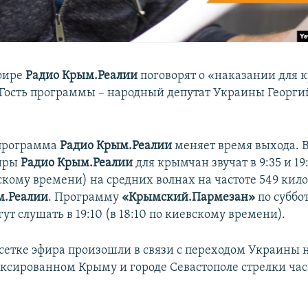
фире
Радио Крым.Реалии
поговорят о «наказании для
 Гость программы – народный депутат Украины Георги
 программа
Радио Крым.Реалии
меняет время выхода. В
фиры
Радио Крым.Реалии
для крымчан звучат в 9:35 и 19:
скому времени) на средних волнах на частоте 549 кило
м.Реалии
. Программу
«Крымский.Пармезан»
по суббо
т слушать в 19:10 (в 18:10 по киевскому времени).
сетке эфира произошли в связи с переходом Украины 
ексированном Крыму и городе Севастополе стрелки час