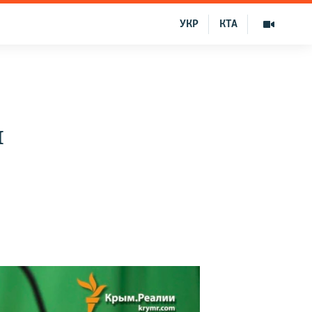
УКР
КТА
я