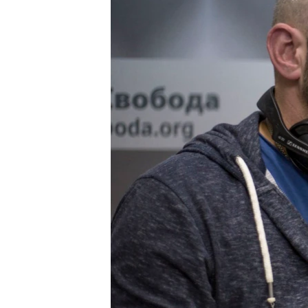
ПОБЕДИТЕЛЕЙ НЕ СУДЯТ?
КРЫМ.НЕПОКОРЕННЫЙ
ELIFBE
УКРАИНСКАЯ ПРОБЛЕМА КРЫМА