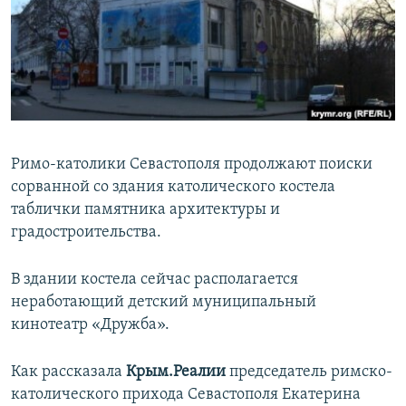
ПРИСОЕДИНЯЙТЕСЬ!
ПОБЕДИТЕЛЕЙ НЕ СУДЯТ?
КРЫМ.НЕПОКОРЕННЫЙ
ELIFBE
УКРАИНСКАЯ ПРОБЛЕМА КРЫМА
Все сайты RFE/RL
Римо-католики Севастополя продолжают поиски
сорванной со здания католического костела
таблички памятника архитектуры и
градостроительства.
В здании костела сейчас располагается
неработающий детский муниципальный
кинотеатр «Дружба».
Как рассказала
Крым.Реалии
председатель римско-
католического прихода Севастополя Екатерина