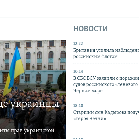
НОВОСТИ
12:22
Британия усилила наблюдени
российским флотом
10:14
В СБС ВСУ заявили о пораже
судов российского «теневого 
Черном море
где украинцы
18:10
Старший сын Кадырова полу
«героя Чечни»
щиты прав украинской