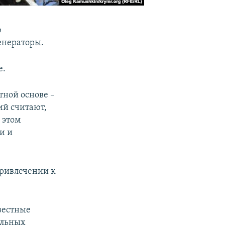
ю
енераторы.
е.
тной основе –
ий считают,
 этом
и и
привлечении к
вестные
ельных