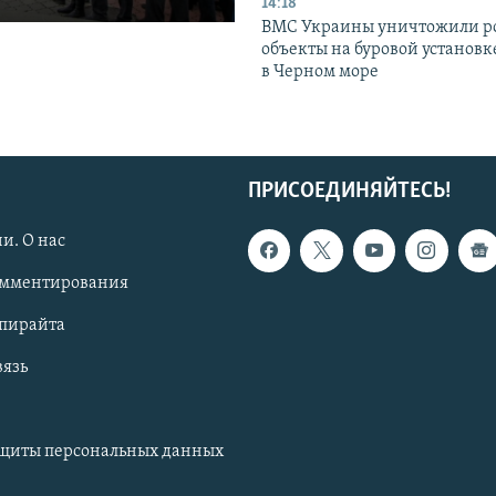
14:18
ВМС Украины уничтожили р
объекты на буровой установ
в Черном море
ПРИСОЕДИНЯЙТЕСЬ!
и. О нас
омментирования
опирайта
вязь
ащиты персональных данных