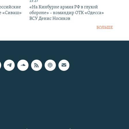
13:27
оссийские
«На Кинбурне армия РФ в глухой
ке «Сиваш»
обороне» – командир ОТК «Одесса»
ВСУ Денис Носиков
БОЛЬШЕ