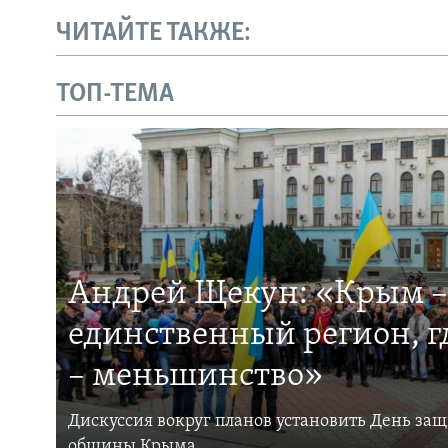
ЧИТАЙТЕ ТАКЖЕ:
ТОП-ТЕМА
Андрей Щекун: «Крым –
единственный регион, 
– меньшинство»
Дискуссия вокруг планов установить День за
общины Крыма