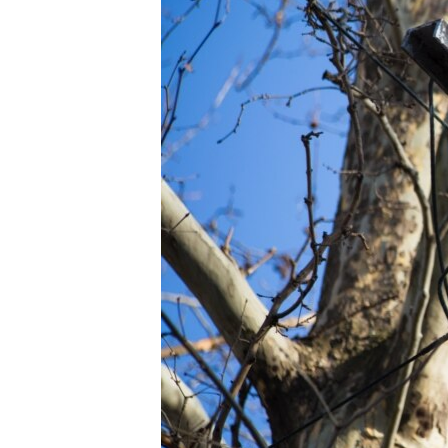
ПОБЕДИТЕЛЕЙ НЕ СУДЯТ?
КРЫМ.НЕПОКОРЕННЫЙ
ELIFBE
УКРАИНСКАЯ ПРОБЛЕМА КРЫМА