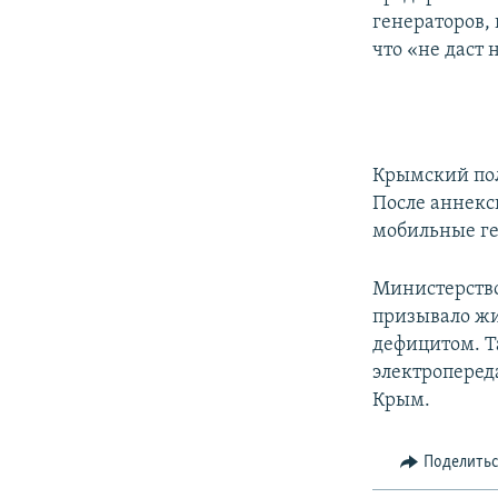
генераторов,
что «не даст 
Крымский пол
После аннекси
мобильные г
Министерство
призывало жи
дефицитом. Т
электропереда
Крым.
Поделить