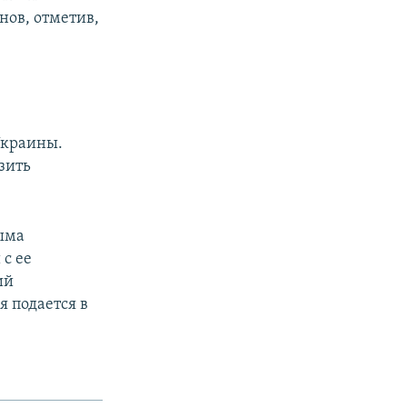
нов, отметив,
Украины.
зить
ыма
 с ее
ий
я подается в