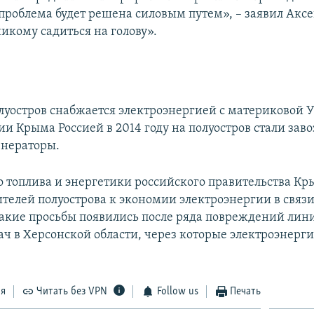
 проблема будет решена силовым путем», – заявил Аксе
никому садиться на голову».
уостров снабжается электроэнергией с материковой 
и Крыма Россией в 2014 году на полуостров стали заво
енераторы.
 топлива и энергетики российского правительства Кр
телей полуострова к экономии электроэнергии в связи
акие просьбы появились после ряда повреждений лин
ч в Херсонской области, через которые электроэнерги
ся
Читать без VPN
Follow us
Печать