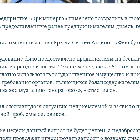
редприятие «Крымэнерго» намерено возвратить в сво
ь предоставленные ранее предпринимателям дизель-г
щил нынешний глава Крыма Сергей Аксенов в Фейсбук
удование было предоставлено предприятиям на беспла
ции и арендной платы. Тем не менее, около 60 компан
сплатно использовать государственное имущество и при
 требования органов, являющихся балансодержателям
за эксплуатацию генераторов», – отметил он.
ал сложившуюся ситуацию неприемлемой и заявил о 
ной проблемы силовиков.
ние недели данный вопрос не будет решен, а недобросо
ели продолжат игнорировать запросы о возврате диз