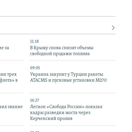
11:18
е за
В Крыму снова снизят объемы
свободной продажи топлива
09:05
нии трех
Украина закупит у Турции ракеты
флота» в
ATACMS и пусковые установки M270
16:27
чил звание
Легион «Свобода России» показал
кадры разведки моста через
Керченский пролив