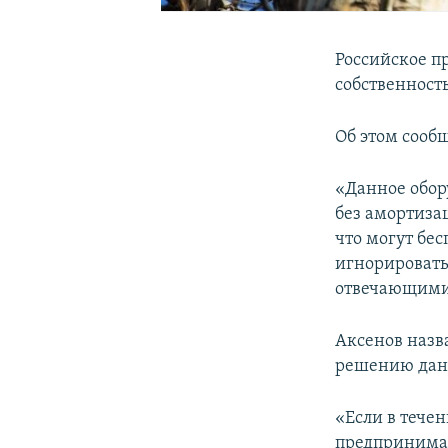
Российское п
собственност
Об этом сооб
«Данное обор
без амортиза
что могут бе
игнорировать
отвечающими 
Аксенов назв
решению дан
«Если в тече
предпринимат