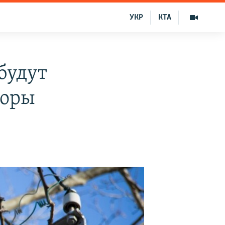
УКР
КТА
будут
торы