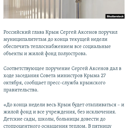
ПРИСОЕДИНЯЙТЕСЬ!
ПОБЕДИТЕЛЕЙ НЕ СУДЯТ?
КРЫМ.НЕПОКОРЕННЫЙ
ELIFBE
Российский глава Крым Сергей Аксенов поручил
УКРАИНСКАЯ ПРОБЛЕМА КРЫМА
муниципалитетам до конца текущей недели
Все сайты RFE/RL
обеспечить теплоснабжением все социальные
объекты и жилой фонд полуострова.
Соответствующее поручение Сергей Аксенов дал в
ходе заседания Совета министров Крыма 27
октября, сообщает пресс-служба крымского
правительства.
«До конца недели весь Крым будет отапливаться – и
жилой фонд и все учреждения, без исключения.
Детские сады, школы, больницы довести до
стопроцентного оснащения теплом. В пятницу