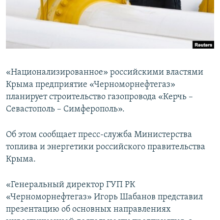
ПРИСОЕДИНЯЙТЕСЬ!
ПОБЕДИТЕЛЕЙ НЕ СУДЯТ?
КРЫМ.НЕПОКОРЕННЫЙ
ELIFBE
УКРАИНСКАЯ ПРОБЛЕМА КРЫМА
«Национализированное» российскими властями
Все сайты RFE/RL
Крыма предприятие «Черноморнефтегаз»
планирует строительство газопровода «Керчь –
Севастополь – Симферополь».
Об этом сообщает пресс-служба Министерства
топлива и энергетики российского правительства
Крыма.
«Генеральный директор ГУП РК
«Черноморнефтегаз» Игорь Шабанов представил
презентацию об основных направлениях