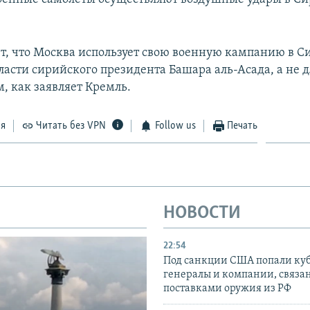
ет, что Москва использует свою военную кампанию в С
ласти сирийского президента Башара аль-Асада, а не д
, как заявляет Кремль.
ся
Читать без VPN
Follow us
Печать
НОВОСТИ
22:54
Под санкции США попали ку
генералы и компании, связа
поставками оружия из РФ