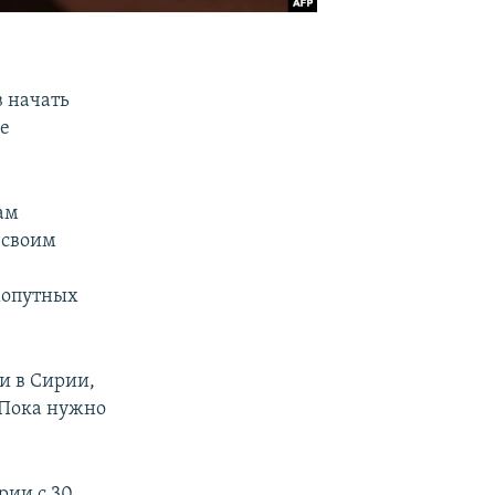
 начать
е
ам
 своим
е
хопутных
и в Сирии,
«Пока нужно
рии с 30