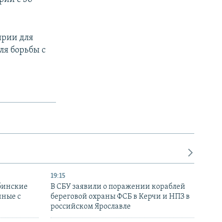
ирии для
ля борьбы с
19:15
бинские
В СБУ заявили о поражении кораблей
нные с
береговой охраны ФСБ в Керчи и НПЗ в
российском Ярославле