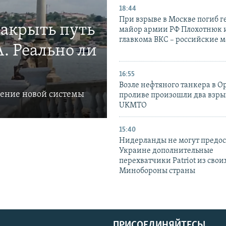
18:44
При взрыве в Москве погиб г
закрыть путь
майор армии РФ Плохотнюк и
главкома ВКС – российские 
. Реально ли
16:55
Возле нефтяного танкера в 
ление новой системы
проливе произошли два взры
UKMTO
15:40
Нидерланды не могут предос
Украине дополнительные
перехватчики Patriot из своих
Минобороны страны
ПРИСОЕДИНЯЙТЕСЬ!