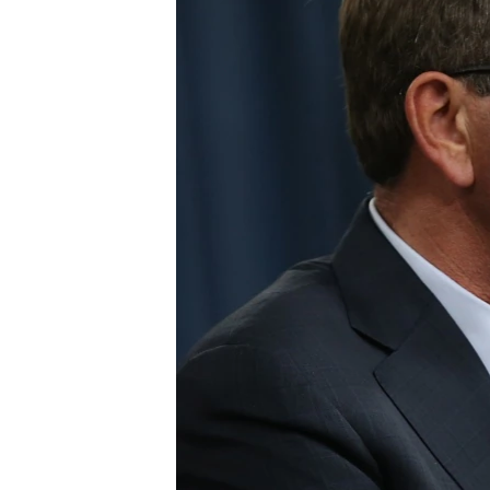
ПОБЕДИТЕЛЕЙ НЕ СУДЯТ?
КРЫМ.НЕПОКОРЕННЫЙ
ELIFBE
УКРАИНСКАЯ ПРОБЛЕМА КРЫМА