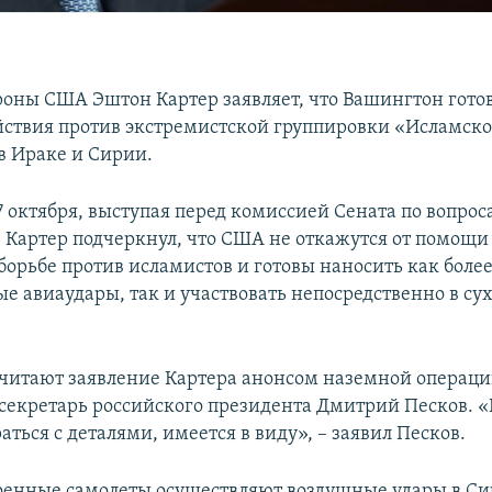
оны США Эштон Картер заявляет, что Вашингтон готов
ствия против экстремистской группировки «Исламско
 в Ираке и Сирии.
7 октября, выступая перед комиссией Сената по вопрос
, Картер подчеркнул, что США не откажутся от помощи
борьбе против исламистов и готовы наносить как боле
е авиаудары, так и участвовать непосредственно в су
считают заявление Картера анонсом наземной операци
-секретарь российского президента Дмитрий Песков. 
аться с деталями, имеется в виду», – заявил Песков.
оенные самолеты осуществляют воздушные удары в Си