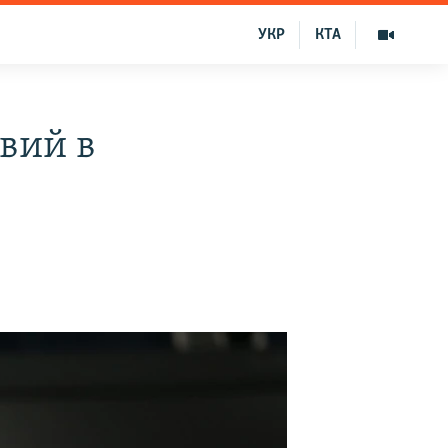
УКР
КТА
вий в