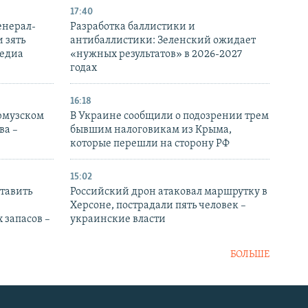
17:40
енерал-
Разработка баллистики и
 зять
антибаллистики: Зеленский ожидает
медиа
«нужных результатов» в 2026-2027
годах
16:18
Ормузском
В Украине сообщили о подозрении трем
ва –
бывшим налоговикам из Крыма,
которые перешли на сторону РФ
15:02
тавить
Российский дрон атаковал маршрутку в
Херсоне, пострадали пять человек –
 запасов –
украинские власти
БОЛЬШЕ