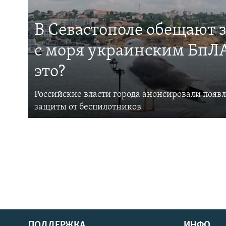
В Севастополе обещают 
с моря украинским БпЛА
это?
Российские власти города анонсировали появ
защиты от беспилотников
ПОДДЕРЖКА
ИНФО