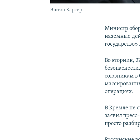
Эштон Картер
Министр обор
наземные дей
государство»
Во вторник, 2
безопасности
союзникам в 
массированны
операциях.
В Кремле не 
заявил пресс
просто разбир
Российские в