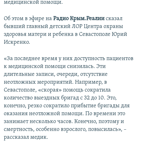
медицинской помощи.
ПРИСОЕДИНЯЙТЕСЬ!
ПОБЕДИТЕЛЕЙ НЕ СУДЯТ?
КРЫМ.НЕПОКОРЕННЫЙ
Об этом в эфире на
Радио Крым.Реалии
сказал
бывший главный детский ЛОР Центра охраны
ELIFBE
здоровья матери и ребенка в Севастополе Юрий
УКРАИНСКАЯ ПРОБЛЕМА КРЫМА
Искренко.
Все сайты RFE/RL
«За последнее время у них доступность пациентов
к медицинской помощи снизилась. Эти
длительные записи, очереди, отсутствие
неотложных мероприятий. Например, в
Севастополе, «скорая» помощь сократила
количество выездных бригад с 32 до 10. Это,
конечно, резко сократило прибытие бригады для
оказания неотложной помощи. По времени это
занимает несколько часов. Конечно, поэтому и
смертность, особенно взрослого, повысилась», –
рассказал медик.