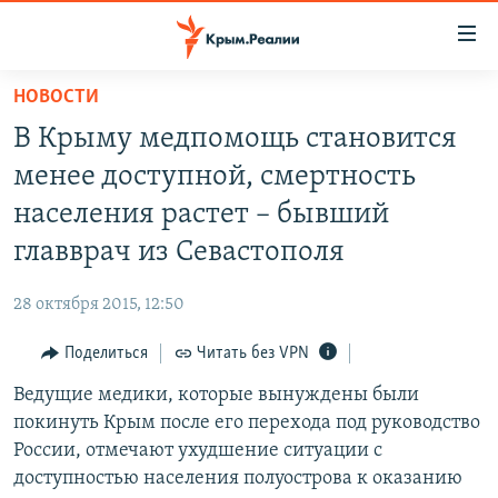
Доступность
ссылки
Вернуться
НОВОСТИ
к
НОВОСТИ
В Крыму медпомощь становится
основному
СПЕЦПРОЕКТЫ
содержанию
менее доступной, смертность
ВОДА
Вернутся
ГРУЗ 200
населения растет – бывший
к
ИСТОРИЯ
КАРТА ВОЕННЫХ ОБЪЕКТОВ КРЫМА
главврач из Севастополя
главной
ЕЩЕ
11 ЛЕТ ОККУПАЦИИ КРЫМА. 11 ИСТОРИЙ СОПРОТИВЛЕНИЯ
навигации
28 октября 2015, 12:50
Вернутся
РАДІО СВОБОДА
ИНТЕРАКТИВ
к
Поделиться
Читать без VPN
КАК ОБОЙТИ БЛОКИРОВКУ
ИНФОГРАФИКА
поиску
Ведущие медики, которые вынуждены были
ТЕЛЕПРОЕКТ КРЫМ.РЕАЛИИ
Українською
покинуть Крым после его перехода под руководство
СОВЕТЫ ПРАВОЗАЩИТНИКОВ
России, отмечают ухудшение ситуации с
Qırımtatar
доступностью населения полуострова к оказанию
ПРОПАВШИЕ БЕЗ ВЕСТИ