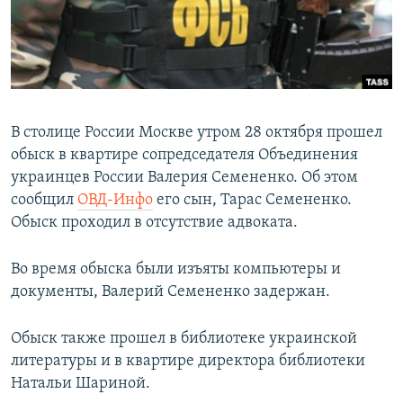
ПРИСОЕДИНЯЙТЕСЬ!
ПОБЕДИТЕЛЕЙ НЕ СУДЯТ?
КРЫМ.НЕПОКОРЕННЫЙ
ELIFBE
УКРАИНСКАЯ ПРОБЛЕМА КРЫМА
В столице России Москве утром 28 октября прошел
Все сайты RFE/RL
обыск в квартире сопредседателя Объединения
украинцев России Валерия Семененко. Об этом
сообщил
ОВД-Инфо
его сын, Тарас Семененко.
Обыск проходил в отсутствие адвоката.
Во время обыска были изъяты компьютеры и
документы, Валерий Семененко задержан.
Обыск также прошел в библиотеке украинской
литературы и в квартире директора библиотеки
Натальи Шариной.