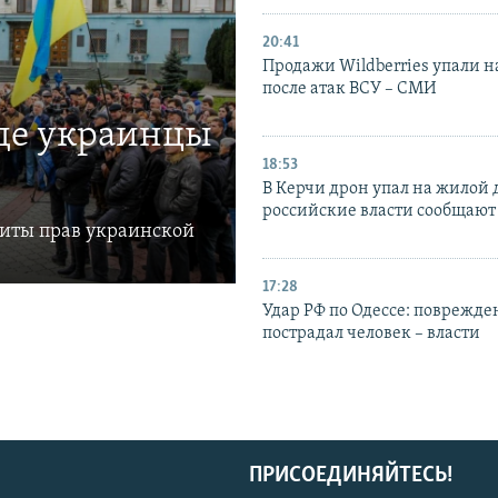
20:41
Продажи Wildberries упали н
после атак ВСУ – СМИ
где украинцы
18:53
В Керчи дрон упал на жилой 
российские власти сообщают
щиты прав украинской
17:28
Удар РФ по Одессе: поврежде
пострадал человек – власти
ПРИСОЕДИНЯЙТЕСЬ!