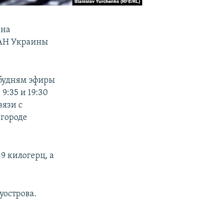
 на
НАН Украины
 будням эфиры
9:35 и 19:30
вязи с
городе
9 килогерц, а
уострова.