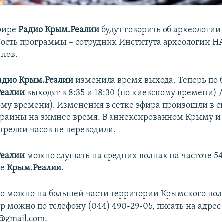
фире
Радио Крым.Реалии
будут говорить об археологии
 Гость программы – сотрудник Института археологии 
анов.
адио Крым.Реалии
изменила время выхода. Теперь по
Реалии
выходят в 8:35 и 18:30 (по киевскому времени) / 
ому времени). Изменения в сетке эфира произошли в с
раины на зимнее время. В аннексированном Крыму и 
трелки часов не переводили.
Реалии
можно слушать на средних волнах на частоте 54
те
Крым.Реалии
.
о можно на большей части территории Крымского пол
р можно по телефону (044) 490-29-05, писать на адрес
y@gmail.com.