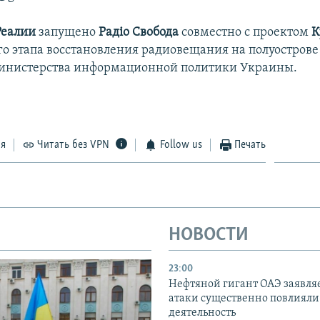
Реалии
запущено
Радіо Свобода
совместно с проектом
К
го этапа восстановления радиовещания на полуострове
инистерства информационной политики Украины.
ся
Читать без VPN
Follow us
Печать
НОВОСТИ
23:00
Нефтяной гигант ОАЭ заявляе
атаки существенно повлияли 
деятельность