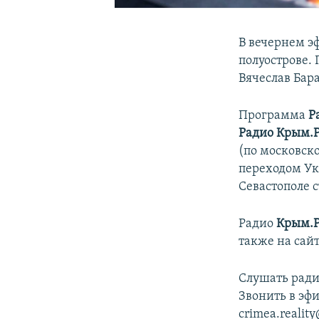
В вечернем э
полуострове.
Вячеслав Бар
Программа
Р
Радио Крым.
(по московск
переходом Ук
Севастополе с
Радио
Крым.
также на сай
Слушать ради
Звонить в эфи
crimea.realit