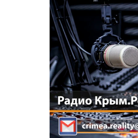
ПОБЕДИТЕЛЕЙ НЕ СУДЯТ?
КРЫМ.НЕПОКОРЕННЫЙ
ELIFBE
УКРАИНСКАЯ ПРОБЛЕМА КРЫМА