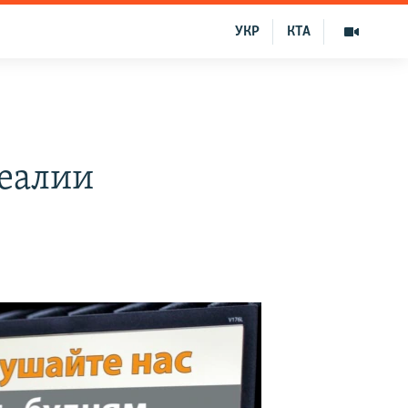
УКР
КТА
Реалии