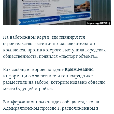
ПРИСОЕДИНЯЙТЕСЬ!
ПОБЕДИТЕЛЕЙ НЕ СУДЯТ?
КРЫМ.НЕПОКОРЕННЫЙ
ELIFBE
УКРАИНСКАЯ ПРОБЛЕМА КРЫМА
На набережной Керчи, где планируется
Все сайты RFE/RL
строительство гостинично-развлекательного
комплекса, против которого выступила городская
общественность, появился «паспорт объекта».
Как сообщает корреспондент
Крым.Реалии
,
информацию о заказчике и генподрядчике
разместили на заборе, которым недавно обнесли
место будущей стройки.
В информационном стенде сообщается, что на
Адмиралтейском проезде,1, расположенном в