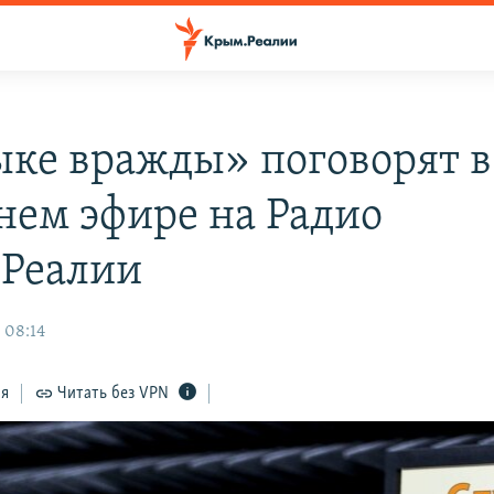
ыке вражды» поговорят в
нем эфире на Радио
Реалии
 08:14
ся
Читать без VPN