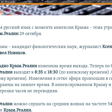
я русский язык с момента аннексии Крыма – тема утр
м.Реалии
29 октября.
ммы – кандидат филологических наук, журналист
Ксен
вел Новиков.
адио Крым.Реалии
изменила время выхода. Теперь по
Реалии
выходят в
8:35
и
18:30
(по киевскому времени) 
ому времени). Изменения в сетке эфира произошли в с
раины на зимнее время. В аннексированном Крыму и 
трелки часов не переводили.
Реалии
можно слушать на средних волнах на частоте 54
те
Крым.Реалии.