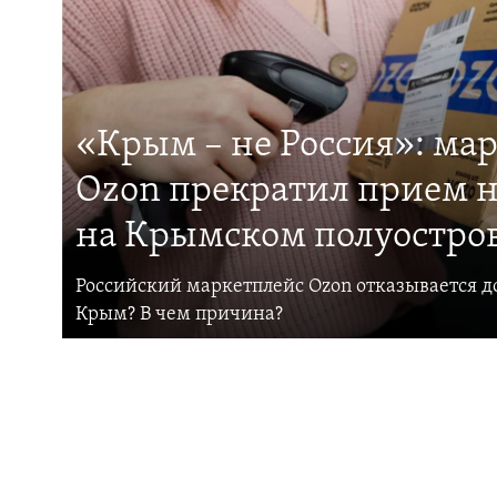
«Крым – не Россия»: ма
Ozon прекратил прием н
на Крымском полуостро
Российский маркетплейс Ozon отказывается до
Крым? В чем причина?