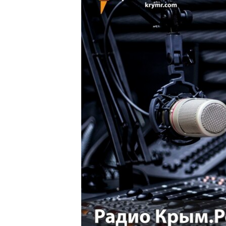
ПОБЕДИТЕЛЕЙ НЕ СУДЯТ?
КРЫМ.НЕПОКОРЕННЫЙ
ELIFBE
УКРАИНСКАЯ ПРОБЛЕМА КРЫМА