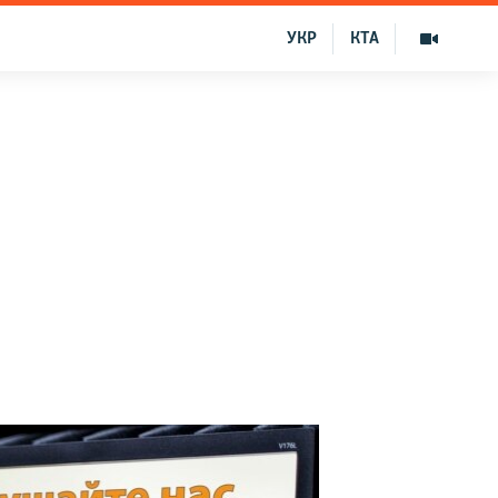
УКР
КТА