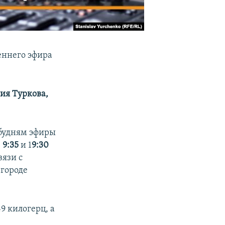
еннего эфира
ия Туркова,
 будням эфиры
/
9:35
и 1
9:30
вязи с
городе
9 килогерц, а