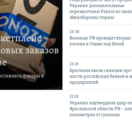
Нидерланды не могут предос
Украине дополнительные
перехватчики Patriot из своих
Минобороны старны
14:30
ркетплейс
Военные РФ проводят вторые 
учения в Оливе под Ялтой
овых заказов
ве
13:25
Британия ввела санкции про
ставлять товары в
шести российских банков и 
предприятий
11:50
Украина подтвердила удар по
Ярославской области РФ – поч
километрах от границы