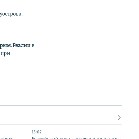
уострова.
рым.Реалии
в
 при
15:02