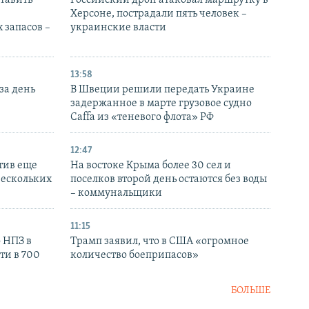
тавить
Российский дрон атаковал маршрутку в
Херсоне, пострадали пять человек –
 запасов –
украинские власти
13:58
за день
В Швеции решили передать Украине
задержанное в марте грузовое судно
Caffa из «теневого флота» РФ
12:47
тив еще
На востоке Крыма более 30 сел и
нескольких
поселков второй день остаются без воды
– коммунальщики
11:15
 НПЗ в
Трамп заявил, что в США «огромное
ти в 700
количество боеприпасов»
БОЛЬШЕ