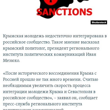
ПРИСОЕДИНЯЙТЕСЬ!
ПОБЕДИТЕЛЕЙ НЕ СУДЯТ?
КРЫМ.НЕПОКОРЕННЫЙ
ELIFBE
УКРАИНСКАЯ ПРОБЛЕМА КРЫМА
Крымская молодежь недостаточно интегрирована в
Все сайты RFE/RL
российское сообщество. Такое мнение высказал
крымский политолог, президент регионального
института политических коммуникаций Иван
Мезюхо.
«После исторического воссоединения Крыма с
Россией прошло не так много времени. Считаю
необходимым увеличить скорость процесса
интеграции молодежи Крыма и Севастополя в
российское сообщество», – заявил он, сообщает
пресс-служба регионального института