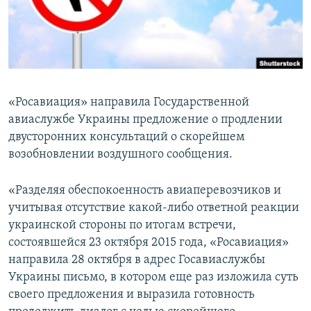
ПРИСОЕДИНЯЙТЕСЬ!
ПОБЕДИТЕЛЕЙ НЕ СУДЯТ?
КРЫМ.НЕПОКОРЕННЫЙ
ELIFBE
УКРАИНСКАЯ ПРОБЛЕМА КРЫМА
«Росавиация» направила Государственной
Все сайты RFE/RL
авиаслужбе Украины предложение о продлении
двусторонних консультаций о скорейшем
возобновлении воздушного сообщения.
«Разделяя обеспокоенность авиаперевозчиков и
учитывая отсутствие какой-либо ответной реакции
украинской стороны по итогам встречи,
состоявшейся 23 октября 2015 года, «Росавиация»
направила 28 октября в адрес Госавиаслужбы
Украины письмо, в котором еще раз изложила суть
своего предложения и выразила готовность