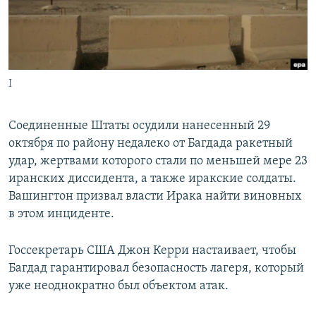
ПРИСОЕДИНЯЙТЕСЬ!
ПОБЕДИТЕЛЕЙ НЕ СУДЯТ?
КРЫМ.НЕПОКОРЕННЫЙ
ELIFBE
I
УКРАИНСКАЯ ПРОБЛЕМА КРЫМА
Все сайты RFE/RL
Соединенные Штаты осудили нанесенный 29
октября по району недалеко от Багдада ракетный
удар, жертвами которого стали по меньшей мере 23
иранских диссидента, а также иракские солдаты.
Вашингтон призвал власти Ирака найти виновных
в этом инциденте.
Госсекретарь США Джон Керри настаивает, чтобы
Багдад гарантировал безопасность лагеря, который
уже неоднократно был объектом атак.