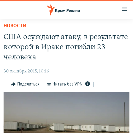
Доступность
ссылки
Вернуться
НОВОСТИ
к
НОВОСТИ
США осуждают атаку, в результате
основному
СПЕЦПРОЕКТЫ
содержанию
которой в Ираке погибли 23
ВОДА
Вернутся
ГРУЗ 200
человека
к
ИСТОРИЯ
КАРТА ВОЕННЫХ ОБЪЕКТОВ КРЫМА
главной
30 октября 2015, 10:16
ЕЩЕ
11 ЛЕТ ОККУПАЦИИ КРЫМА. 11 ИСТОРИЙ СОПРОТИВЛЕНИЯ
навигации
Вернутся
Поделиться
Читать без VPN
РАДІО СВОБОДА
ИНТЕРАКТИВ
к
КАК ОБОЙТИ БЛОКИРОВКУ
ИНФОГРАФИКА
поиску
ТЕЛЕПРОЕКТ КРЫМ.РЕАЛИИ
Українською
СОВЕТЫ ПРАВОЗАЩИТНИКОВ
Qırımtatar
ПРОПАВШИЕ БЕЗ ВЕСТИ