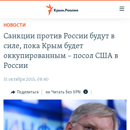
Доступность
ссылки
Вернуться
НОВОСТИ
к
НОВОСТИ
Санкции против России будут в
основному
СПЕЦПРОЕКТЫ
содержанию
силе, пока Крым будет
ВОДА
Вернутся
ГРУЗ 200
оккупированным – посол США в
к
ИСТОРИЯ
КАРТА ВОЕННЫХ ОБЪЕКТОВ КРЫМА
России
главной
ЕЩЕ
11 ЛЕТ ОККУПАЦИИ КРЫМА. 11 ИСТОРИЙ СОПРОТИВЛЕНИЯ
навигации
31 октября 2015, 08:40
Вернутся
РАДІО СВОБОДА
ИНТЕРАКТИВ
к
Поделиться
Читать без VPN
КАК ОБОЙТИ БЛОКИРОВКУ
ИНФОГРАФИКА
поиску
ТЕЛЕПРОЕКТ КРЫМ.РЕАЛИИ
Українською
СОВЕТЫ ПРАВОЗАЩИТНИКОВ
Qırımtatar
ПРОПАВШИЕ БЕЗ ВЕСТИ