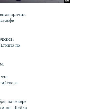
нения причин
астрофе
зчиков,
Египта по
м.
 что
ссийского
ря, на севере
Шарм-эш-Шейха