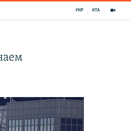
УКР
КТА
наем