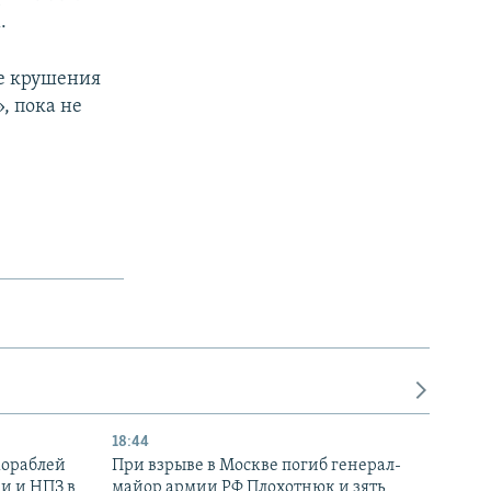
.
е крушения
, пока не
18:44
кораблей
При взрыве в Москве погиб генерал-
и и НПЗ в
майор армии РФ Плохотнюк и зять