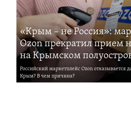
«Крым – не Россия»: ма
Ozon прекратил прием н
на Крымском полуостро
Российский маркетплейс Ozon отказывается до
Крым? В чем причина?