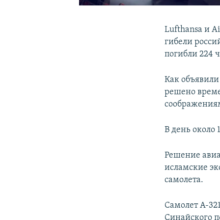
Lufthansa и 
гибели россий
погибли 224 ч
Как объявили
решено време
соображениям
В день около
Решение авиа
исламские экс
самолета.
Самолет А-321
Синайского п