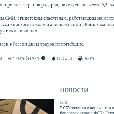
Он пропал с экранов радаров, находясь на высоте 9,5 км
м СМИ, египетским спасателям, работающим на мест
пассажирского самолета авиакомпании «Когалымавиа»
аружить выживших.
явлен в России днем траура по погибшим.
ся
Читать без VPN
Follow us
Печать
НОВОСТИ
19:15
В СБУ заявили о поражении 
береговой охраны ФСБ в Керч