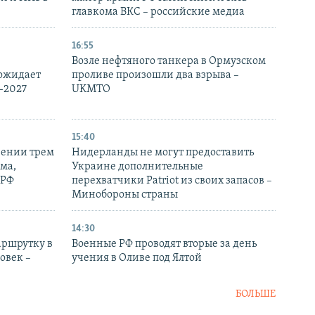
главкома ВКС – российские медиа
16:55
Возле нефтяного танкера в Ормузском
 ожидает
проливе произошли два взрыва –
-2027
UKMTO
15:40
рении трем
Нидерланды не могут предоставить
ма,
Украине дополнительные
 РФ
перехватчики Patriot из своих запасов –
Минобороны страны
14:30
аршрутку в
Военные РФ проводят вторые за день
овек –
учения в Оливе под Ялтой
БОЛЬШЕ