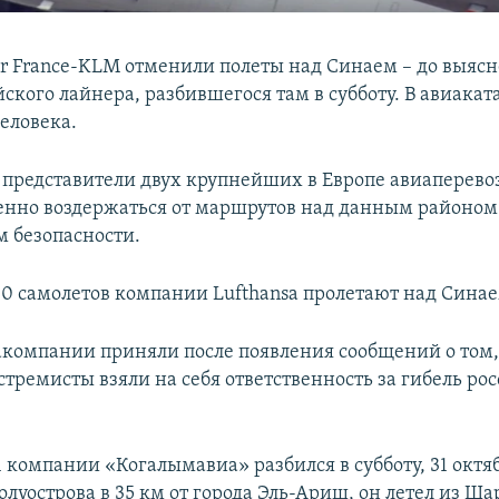
Air France-KLM отменили полеты над Синаем – до выяс
ского лайнера, разбившегося там в субботу. В авиакат
еловека.
 представители двух крупнейших в Европе авиаперево
нно воздержаться от маршрутов над данным районом 
 безопасности.
 10 самолетов компании Lufthansa пролетают над Синае
компании приняли после появления сообщений о том,
тремисты взяли на себя ответственность за гибель ро
 компании «Когалымавиа» разбился в субботу, 31 октяб
олуострова в 35 км от города Эль-Ариш, он летел из 