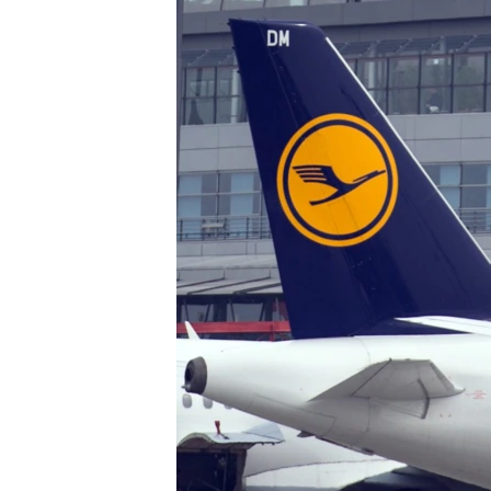
ПОБЕДИТЕЛЕЙ НЕ СУДЯТ?
КРЫМ.НЕПОКОРЕННЫЙ
ELIFBE
УКРАИНСКАЯ ПРОБЛЕМА КРЫМА