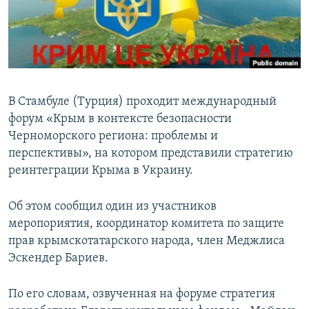
ПРИСОЕДИНЯЙТЕСЬ!
ПОБЕДИТЕЛЕЙ НЕ СУДЯТ?
КРЫМ.НЕПОКОРЕННЫЙ
ELIFBE
УКРАИНСКАЯ ПРОБЛЕМА КРЫМА
В Стамбуле (Турция) проходит международный
Все сайты RFE/RL
форум «Крым в контексте безопасности
Черноморского региона: проблемы и
перспективы», на котором представили стратегию
реинтеграции Крыма в Украину.
Об этом сообщил один из участников
меропориятия, координатор комитета по защите
прав крымскотатарского народа, член Меджлиса
Эскендер Бариев.
По его словам, озвученная на форуме стратегия