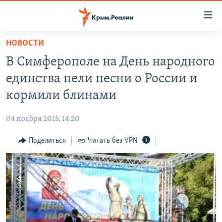
Доступность
ссылки
Вернуться
НОВОСТИ
к
НОВОСТИ
В Симферополе на День народного
основному
СПЕЦПРОЕКТЫ
содержанию
единства пели песни о России и
ВОДА
Вернутся
ГРУЗ 200
кормили блинами
к
ИСТОРИЯ
КАРТА ВОЕННЫХ ОБЪЕКТОВ КРЫМА
главной
04 ноября 2015, 14:20
ЕЩЕ
11 ЛЕТ ОККУПАЦИИ КРЫМА. 11 ИСТОРИЙ СОПРОТИВЛЕНИЯ
навигации
Вернутся
Поделиться
Читать без VPN
РАДІО СВОБОДА
ИНТЕРАКТИВ
к
КАК ОБОЙТИ БЛОКИРОВКУ
ИНФОГРАФИКА
поиску
ТЕЛЕПРОЕКТ КРЫМ.РЕАЛИИ
Українською
СОВЕТЫ ПРАВОЗАЩИТНИКОВ
Qırımtatar
ПРОПАВШИЕ БЕЗ ВЕСТИ