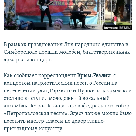
ПРИСОЕДИНЯЙТЕСЬ!
ПОБЕДИТЕЛЕЙ НЕ СУДЯТ?
КРЫМ.НЕПОКОРЕННЫЙ
ELIFBE
УКРАИНСКАЯ ПРОБЛЕМА КРЫМА
В рамках празднования Дня народного единства в
Все сайты RFE/RL
Симферополе прошли молебен, благотворительная
ярмарка и концерт.
Как сообщает корреспондент
Крым.Реалии
, с
концертом патриотических песен о России на
пересечении улиц Горького и Пушкина в крымской
столице выступил молодежный вокальный
ансамбль Петро-Павловского кафедрального собора
«Петропавловская песня». Здесь также можно было
посетить мастер-классы по декоративно-
прикладному искусству.