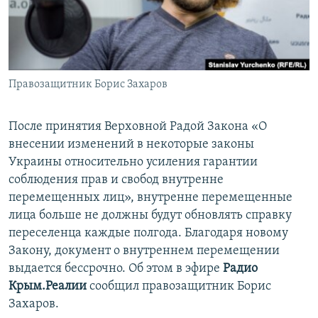
ПРИСОЕДИНЯЙТЕСЬ!
ПОБЕДИТЕЛЕЙ НЕ СУДЯТ?
КРЫМ.НЕПОКОРЕННЫЙ
ELIFBE
Правозащитник Борис Захаров
УКРАИНСКАЯ ПРОБЛЕМА КРЫМА
Все сайты RFE/RL
После принятия Верховной Радой Закона «О
внесении изменений в некоторые законы
Украины относительно усиления гарантии
соблюдения прав и свобод внутренне
перемещенных лиц», внутренне перемещенные
лица больше не должны будут обновлять справку
переселенца каждые полгода. Благодаря новому
Закону, документ о внутреннем перемещении
выдается бессрочно. Об этом в эфире
Радио
Крым.Реалии
сообщил правозащитник Борис
Захаров.