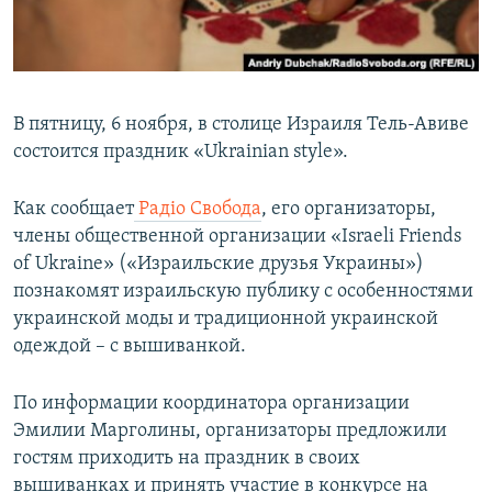
ПРИСОЕДИНЯЙТЕСЬ!
ПОБЕДИТЕЛЕЙ НЕ СУДЯТ?
КРЫМ.НЕПОКОРЕННЫЙ
ELIFBE
В пятницу, 6 ноября, в столице Израиля Тель-Авиве
УКРАИНСКАЯ ПРОБЛЕМА КРЫМА
состоится праздник «Ukrainian style».
Все сайты RFE/RL
Как сообщает
Радіо Свобода
, его организаторы,
члены общественной организации «Israeli Friends
of Ukraine» («Израильские друзья Украины»)
познакомят израильскую публику с особенностями
украинской моды и традиционной украинской
одеждой – с вышиванкой.
По информации координатора организации
Эмилии Марголины, организаторы предложили
гостям приходить на праздник в своих
вышиванках и принять участие в конкурсе на