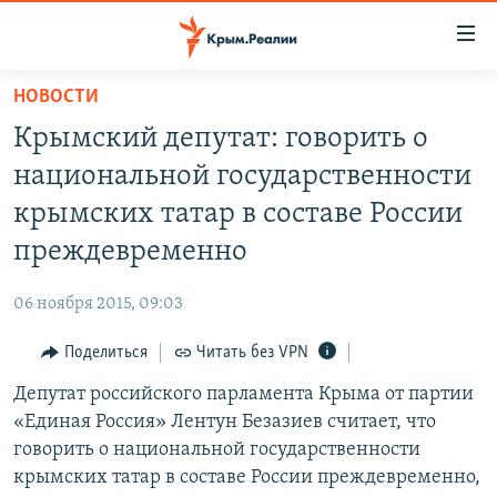
Доступность
ссылки
Вернуться
НОВОСТИ
к
НОВОСТИ
Крымский депутат: говорить о
основному
СПЕЦПРОЕКТЫ
содержанию
национальной государственности
ВОДА
Вернутся
ГРУЗ 200
крымских татар в составе России
к
ИСТОРИЯ
КАРТА ВОЕННЫХ ОБЪЕКТОВ КРЫМА
преждевременно
главной
ЕЩЕ
11 ЛЕТ ОККУПАЦИИ КРЫМА. 11 ИСТОРИЙ СОПРОТИВЛЕНИЯ
навигации
06 ноября 2015, 09:03
Вернутся
РАДІО СВОБОДА
ИНТЕРАКТИВ
к
Поделиться
Читать без VPN
КАК ОБОЙТИ БЛОКИРОВКУ
ИНФОГРАФИКА
поиску
Депутат российского парламента Крыма от партии
ТЕЛЕПРОЕКТ КРЫМ.РЕАЛИИ
Українською
«Единая Россия» Лентун Безазиев считает, что
СОВЕТЫ ПРАВОЗАЩИТНИКОВ
говорить о национальной государственности
Qırımtatar
крымских татар в составе России преждевременно,
ПРОПАВШИЕ БЕЗ ВЕСТИ