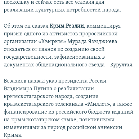
поскольку и сейчас есть все условия для
ПРИСОЕДИНЯЙТЕСЬ!
ПОБЕДИТЕЛЕЙ НЕ СУДЯТ?
реализации культурных потребностей народа.
КРЫМ.НЕПОКОРЕННЫЙ
Об этом он сказал
Крым.Реалии,
комментируя
ELIFBE
призыв одного из активистов пророссийской
УКРАИНСКАЯ ПРОБЛЕМА КРЫМА
организации «Къырым» Мурада Языджиева
Все сайты RFE/RL
отказаться от планов по созданию своей
государственности, зафиксированных в
документах общенационального съезда – Курултая.
Безазиев назвал указ президента России
Владимира Путина о реабилитации
крымскотатарского народа, создание
крымскотатарского телеканала «Миллет», а также
финансирование из российского бюджета изданий
на крымскотатарском языке, позитивными
изменениями за период российской аннексии
Крыма.