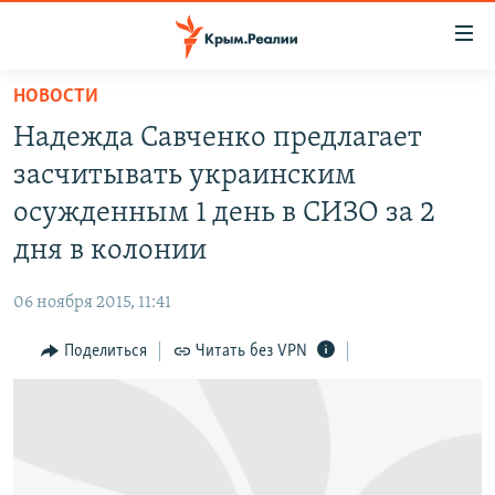
Доступность
ссылки
Вернуться
НОВОСТИ
к
НОВОСТИ
Надежда Савченко предлагает
основному
СПЕЦПРОЕКТЫ
содержанию
засчитывать украинским
ВОДА
Вернутся
ГРУЗ 200
осужденным 1 день в СИЗО за 2
к
ИСТОРИЯ
КАРТА ВОЕННЫХ ОБЪЕКТОВ КРЫМА
дня в колонии
главной
ЕЩЕ
11 ЛЕТ ОККУПАЦИИ КРЫМА. 11 ИСТОРИЙ СОПРОТИВЛЕНИЯ
навигации
06 ноября 2015, 11:41
Вернутся
РАДІО СВОБОДА
ИНТЕРАКТИВ
к
Поделиться
Читать без VPN
КАК ОБОЙТИ БЛОКИРОВКУ
ИНФОГРАФИКА
поиску
ТЕЛЕПРОЕКТ КРЫМ.РЕАЛИИ
Українською
СОВЕТЫ ПРАВОЗАЩИТНИКОВ
Qırımtatar
ПРОПАВШИЕ БЕЗ ВЕСТИ