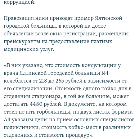
коррупцией.
ПРИСОЕДИНЯЙТЕСЬ!
ПОБЕДИТЕЛЕЙ НЕ СУДЯТ?
КРЫМ.НЕПОКОРЕННЫЙ
Правозащитники приводят пример Ялтинской
городской больницы, в которой на доске
ELIFBE
объявлений возле окна регистрации, размещены
УКРАИНСКАЯ ПРОБЛЕМА КРЫМА
прейскуранты на предоставление платных
Все сайты RFE/RL
медицинских услуг.
«В них указано, что стоимость консультации у
врача Ялтинской городской больницы №1
колеблется от 218 до 265 рублей в зависимости от
его специализации. Стоимость одного койко-дня в
отделении стационара, в той же больнице, может
достигать 4480 рублей. В документе, на котором
стоит печать горбольницы, на двух листах формата
А4 указаны цены на прием основных специалистов
поликлиники, стоимость койко-мест в различных
отделениях и стоимость процедур».