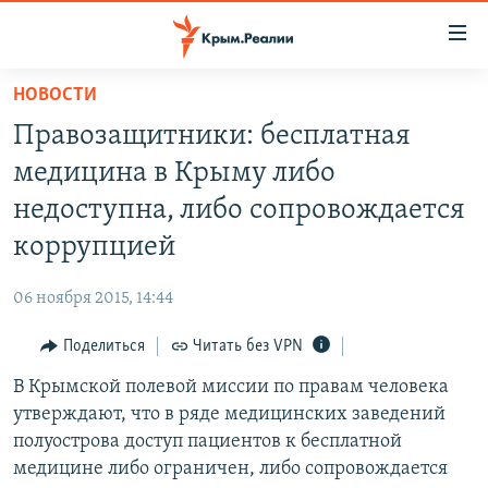
Доступность
ссылки
Вернуться
НОВОСТИ
к
НОВОСТИ
Правозащитники: бесплатная
основному
СПЕЦПРОЕКТЫ
содержанию
медицина в Крыму либо
ВОДА
Вернутся
ГРУЗ 200
недоступна, либо сопровождается
к
ИСТОРИЯ
КАРТА ВОЕННЫХ ОБЪЕКТОВ КРЫМА
коррупцией
главной
ЕЩЕ
11 ЛЕТ ОККУПАЦИИ КРЫМА. 11 ИСТОРИЙ СОПРОТИВЛЕНИЯ
навигации
06 ноября 2015, 14:44
Вернутся
РАДІО СВОБОДА
ИНТЕРАКТИВ
к
Поделиться
Читать без VPN
КАК ОБОЙТИ БЛОКИРОВКУ
ИНФОГРАФИКА
поиску
В Крымской полевой миссии по правам человека
ТЕЛЕПРОЕКТ КРЫМ.РЕАЛИИ
Українською
утверждают, что в ряде медицинских заведений
СОВЕТЫ ПРАВОЗАЩИТНИКОВ
полуострова доступ пациентов к бесплатной
Qırımtatar
медицине либо ограничен, либо сопровождается
ПРОПАВШИЕ БЕЗ ВЕСТИ