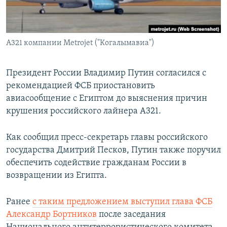
ПРИСОЕДИНЯЙТЕСЬ!
ПОБЕДИТЕЛЕЙ НЕ СУДЯТ?
КРЫМ.НЕПОКОРЕННЫЙ
А321 компании Metrojet ("Когалымавиа")
ELIFBE
УКРАИНСКАЯ ПРОБЛЕМА КРЫМА
Президент России Владимир Путин согласился с
Все сайты RFE/RL
рекомендацией ФСБ приостановить
авиасообщение с Египтом до выяснения причин
крушения российского лайнера А321.
Как сообщил пресс-секретарь главы российского
государства Дмитрий Песков, Путин также поручил
обеспечить содействие гражданам России в
возвращении из Египта.
Ранее
с таким предложением выступил глава ФСБ
Александр Бортников
после заседания