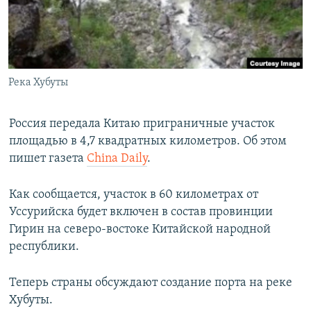
ПРИСОЕДИНЯЙТЕСЬ!
ПОБЕДИТЕЛЕЙ НЕ СУДЯТ?
КРЫМ.НЕПОКОРЕННЫЙ
ELIFBE
Река Хубуты
УКРАИНСКАЯ ПРОБЛЕМА КРЫМА
Все сайты RFE/RL
Россия передала Китаю приграничные участок
площадью в 4,7 квадратных километров. Об этом
пишет газета
China Daily
.
Как сообщается, участок в 60 километрах от
Уссурийска будет включен в состав провинции
Гирин на северо-востоке Китайской народной
республики.
Теперь страны обсуждают создание порта на реке
Хубуты.