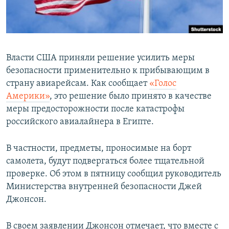
ПРИСОЕДИНЯЙТЕСЬ!
ПОБЕДИТЕЛЕЙ НЕ СУДЯТ?
КРЫМ.НЕПОКОРЕННЫЙ
ELIFBE
Власти США приняли решение усилить меры
УКРАИНСКАЯ ПРОБЛЕМА КРЫМА
безопасности применительно к прибывающим в
Все сайты RFE/RL
страну авиарейсам. Как сообщает
«Голос
Америки»
, это решение было принято в качестве
меры предосторожности после катастрофы
российского авиалайнера в Египте.
В частности, предметы, проносимые на борт
самолета, будут подвергаться более тщательной
проверке. Об этом в пятницу сообщил руководитель
Министерства внутренней безопасности Джей
Джонсон.
В своем заявлении Джонсон отмечает, что вместе с