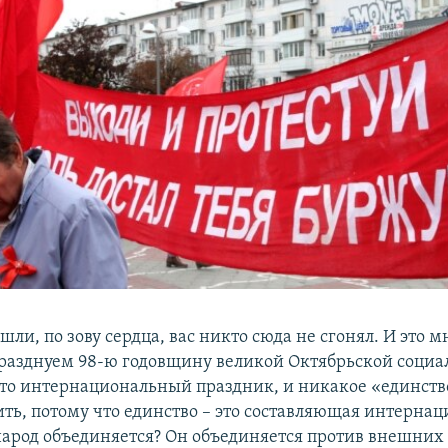
ли, по зову сердца, вас никто сюда не сгонял. И это мн
разднуем 98-ю годовщину великой Октябрьской социа
то интернациональный праздник, и никакое «единство
ть, потому что единство – это составляющая интерна
народ объединяется? Он объединяется против внешних