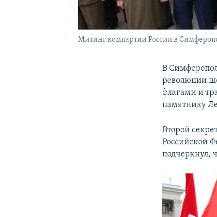
Митинг компартии России в Симфероп
В Симферопол
революции ше
флагами и тр
памятнику Ле
Второй секре
Российской Ф
подчеркнул, ч