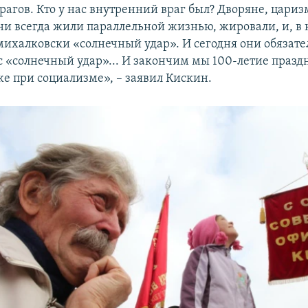
рагов. Кто у нас внутренний враг был? Дворяне, цариз
ни всегда жили параллельной жизнью, жировали, и, в 
михалковски «солнечный удар». И сегодня они обязате
ас «солнечный удар»... И закончим мы 100-летие праз
е при социализме», – заявил Кискин.