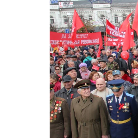
ПОБЕДИТЕЛЕЙ НЕ СУДЯТ?
КРЫМ.НЕПОКОРЕННЫЙ
ELIFBE
УКРАИНСКАЯ ПРОБЛЕМА КРЫМА