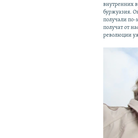
внутренних в
буржуазия. О
получали по-
получат от н
революции уж