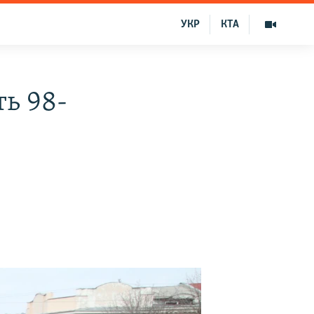
УКР
КТА
ь 98-