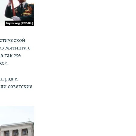
стической
ов митинга с
а так же
ко».
аград и
или советские