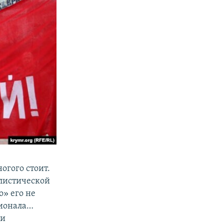
огого стоит.
листической
» его не
ционала…
 и