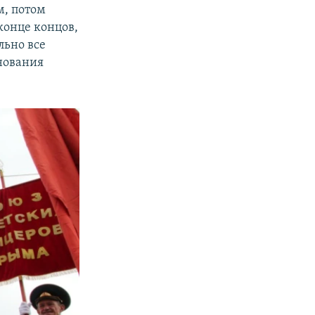
м, потом
конце концов,
льно все
днования