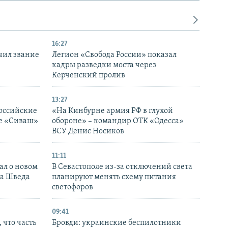
16:27
чил звание
Легион «Свобода России» показал
кадры разведки моста через
Керченский пролив
13:27
оссийские
«На Кинбурне армия РФ в глухой
ке «Сиваш»
обороне» – командир ОТК «Одесса»
ВСУ Денис Носиков
11:11
ал о новом
В Севастополе из-за отключений света
ка Шведа
планируют менять схему питания
светофоров
09:41
 что часть
Бровди: украинские беспилотники