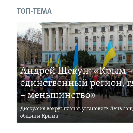
ТОП-ТЕМА
Андрей Щекун: «Крым –
единственный регион, 
– меньшинство»
Дискуссия вокруг планов установить День за
общины Крыма