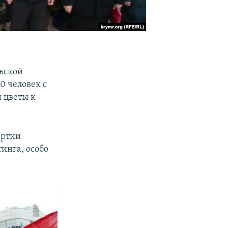
ьской
0 человек с
 цветы к
артии
инга, особо