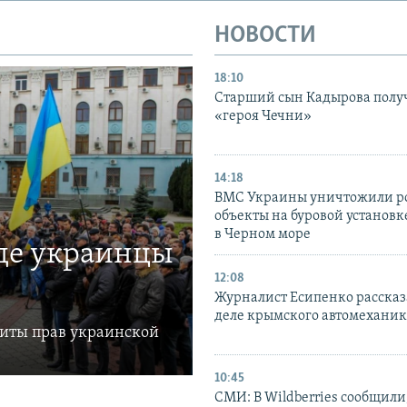
НОВОСТИ
18:10
Старший сын Кадырова полу
«героя Чечни»
14:18
ВМС Украины уничтожили р
объекты на буровой установ
в Черном море
где украинцы
12:08
Журналист Есипенко рассказ
деле крымского автомехани
щиты прав украинской
10:45
СМИ: В Wildberries сообщили,