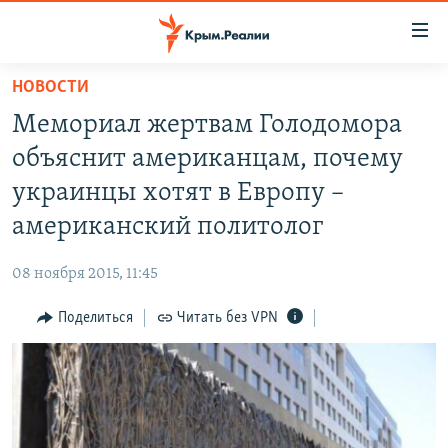
Доступность
ссылки
Вернуться
НОВОСТИ
к
НОВОСТИ
Мемориал жертвам Голодомора
основному
СПЕЦПРОЕКТЫ
содержанию
объяснит американцам, почему
ВОДА
Вернутся
ГРУЗ 200
украинцы хотят в Европу –
к
ИСТОРИЯ
КАРТА ВОЕННЫХ ОБЪЕКТОВ КРЫМА
американский политолог
главной
ЕЩЕ
11 ЛЕТ ОККУПАЦИИ КРЫМА. 11 ИСТОРИЙ СОПРОТИВЛЕНИЯ
навигации
08 ноября 2015, 11:45
Вернутся
РАДІО СВОБОДА
ИНТЕРАКТИВ
к
Поделиться
Читать без VPN
КАК ОБОЙТИ БЛОКИРОВКУ
ИНФОГРАФИКА
поиску
ТЕЛЕПРОЕКТ КРЫМ.РЕАЛИИ
Українською
СОВЕТЫ ПРАВОЗАЩИТНИКОВ
Qırımtatar
ПРОПАВШИЕ БЕЗ ВЕСТИ