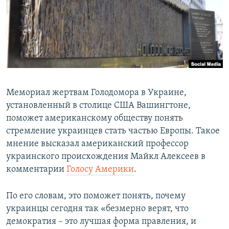
ПРИСОЕДИНЯЙТЕСЬ!
ПОБЕДИТЕЛЕЙ НЕ СУДЯТ?
КРЫМ.НЕПОКОРЕННЫЙ
ELIFBE
УКРАИНСКАЯ ПРОБЛЕМА КРЫМА
Все сайты RFE/RL
Мемориал жертвам Голодомора в Украине,
установленный в столице США Вашингтоне,
поможет американскому обществу понять
стремление украинцев стать частью Европы. Такое
мнение высказал американский профессор
украинского происхождения Майкл Алексеев в
комментарии
Голосу Америки
.
По его словам, это поможет понять, почему
украинцы сегодня так «безмерно верят, что
демократия – это лучшая форма правления, и