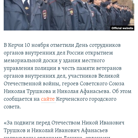
ПРИСОЕДИНЯЙТЕСЬ!
ПОБЕДИТЕЛЕЙ НЕ СУДЯТ?
КРЫМ.НЕПОКОРЕННЫЙ
ELIFBE
УКРАИНСКАЯ ПРОБЛЕМА КРЫМА
В Керчи 10 ноября отметили День сотрудников
Все сайты RFE/RL
органов внутренних дел России открытием
мемориальной доски у здания местного
управления полиции в честь памяти ветеранов
органов внутренних дел, участников Великой
Отечественной войны, героев Советского Союза
Николая Трушкова и Николая Афанасьева. Об этом
сообщается на
сайте
Керченского городского
совета.
«За подвиги перед Отечеством Никой Иванович
Трушков и Николай Иванович Афанасьев