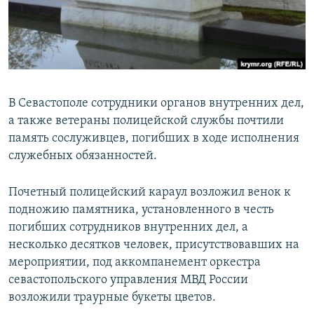
ПРИСОЕДИНЯЙТЕСЬ!
ПОБЕДИТЕЛЕЙ НЕ СУДЯТ?
КРЫМ.НЕПОКОРЕННЫЙ
ELIFBE
УКРАИНСКАЯ ПРОБЛЕМА КРЫМА
В Севастополе сотрудники органов внутренних дел,
Все сайты RFE/RL
а также ветераны полицейской службы почтили
память сослуживцев, погибших в ходе исполнения
служебных обязанностей.
Почетный полицейский караул возложил венок к
подножию памятника, установленного в честь
погибших сотрудников внутренних дел, а
несколько десятков человек, присутствовавших на
мероприятии, под аккомпанемент оркестра
севастопольского управления МВД России
возложили траурные букеты цветов.