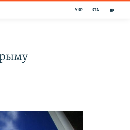
УКР
КТА
Крыму