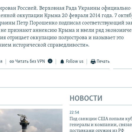
рован Россией. Верховная Рада Украины официально
енной оккупации Крыма 20 февраля 2014 года. 7 октябр
раины Петр Порошенко подписал соответствующий за
 не признают аннексию Крыма и ввели ряд экономич
сия отрицает оккупацию полуострова и называет это
нием исторической справедливости».
ся
Читать без VPN
Follow us
Печать
НОВОСТИ
22:54
Под санкции США попали ку
генералы и компании, связа
поставками оружия из РФ