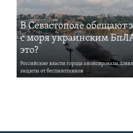
В Севастополе обещают 
с моря украинским БпЛА
это?
Российские власти города анонсировали появ
защиты от беспилотников