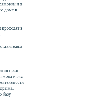
лямовой и в
го доме в
 проходят в
.
дставителям
и
ения прав
ямова и экс-
деятельности
 Крыма.
ю базу