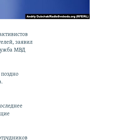
активистов
елей, заявил
лужба МВД
 поздно
в.
последнее
ющие
отрудников