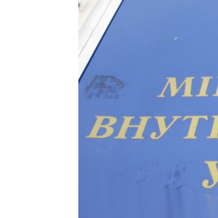
ПОБЕДИТЕЛЕЙ НЕ СУДЯТ?
КРЫМ.НЕПОКОРЕННЫЙ
ELIFBE
УКРАИНСКАЯ ПРОБЛЕМА КРЫМА