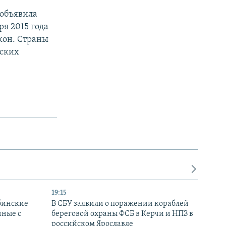
 объявила
я 2015 года
кон. Страны
еских
19:15
бинские
В СБУ заявили о поражении кораблей
нные с
береговой охраны ФСБ в Керчи и НПЗ в
российском Ярославле