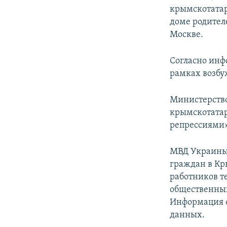
крымскотатар
доме родителе
Москве.
Согласно инф
рамках возбу
Министерство
крымскотата
репрессиями»
МВД Украины 
граждан в Кр
работников т
общественных
Информация о
данных.