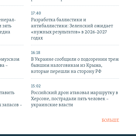
17:40
енерал-
Разработка баллистики и
 зять
антибаллистики: Зеленский ожидает
медиа
«нужных результатов» в 2026-2027
годах
16:18
Ормузском
В Украине сообщили о подозрении трем
ва –
бывшим налоговикам из Крыма,
которые перешли на сторону РФ
15:02
тавить
Российский дрон атаковал маршрутку в
Херсоне, пострадали пять человек –
 запасов –
украинские власти
БОЛЬШЕ