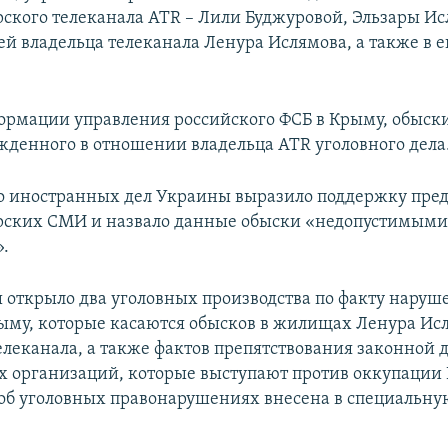
ского телеканала ATR – Лили Буджуровой, Эльзары Ис
й владельца телеканала Ленура Ислямова, а также в е
ормации управления российского ФСБ в Крыму, обыски
жденного в отношении владельца ATR уголовного дела
 иностранных дел Украины выразило поддержку пре
рских СМИ и назвало данные обыски «недопустимым
.
открыло два уголовных производства по факту наруш
ыму, которые касаются обысков в жилищах Ленура Исл
елеканала, а также фактов препятствования законной 
 организаций, которые выступают против оккупации
б уголовных правонарушениях внесена в специальну