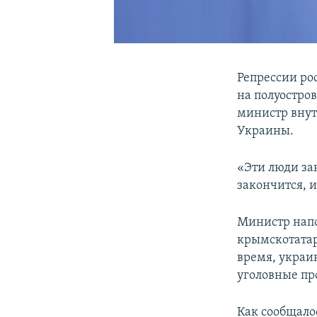
Репрессии ро
на полуостро
министр внут
Украины.
«Эти люди за
закончится, и
Министр напо
крымскотатар
время, украи
уголовные пр
Как сообщало