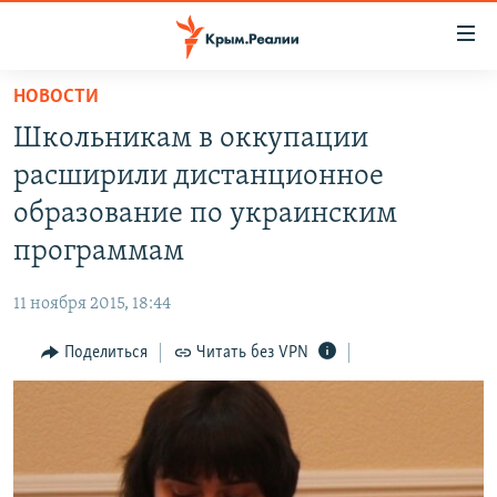
Доступность
ссылки
Вернуться
НОВОСТИ
к
НОВОСТИ
Школьникам в оккупации
основному
СПЕЦПРОЕКТЫ
содержанию
расширили дистанционное
ВОДА
Вернутся
ГРУЗ 200
образование по украинским
к
ИСТОРИЯ
КАРТА ВОЕННЫХ ОБЪЕКТОВ КРЫМА
программам
главной
ЕЩЕ
11 ЛЕТ ОККУПАЦИИ КРЫМА. 11 ИСТОРИЙ СОПРОТИВЛЕНИЯ
навигации
11 ноября 2015, 18:44
Вернутся
РАДІО СВОБОДА
ИНТЕРАКТИВ
к
Поделиться
Читать без VPN
КАК ОБОЙТИ БЛОКИРОВКУ
ИНФОГРАФИКА
поиску
ТЕЛЕПРОЕКТ КРЫМ.РЕАЛИИ
Українською
СОВЕТЫ ПРАВОЗАЩИТНИКОВ
Qırımtatar
ПРОПАВШИЕ БЕЗ ВЕСТИ