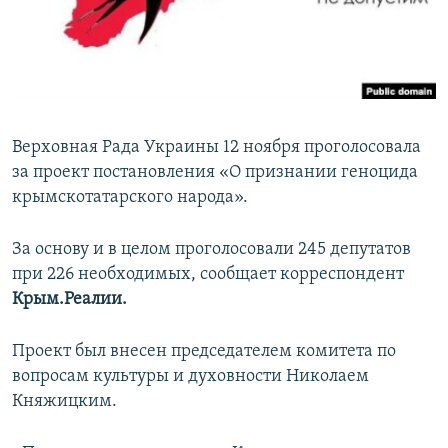
ПРИСОЕДИНЯЙТЕСЬ!
ПОБЕДИТЕЛЕЙ НЕ СУДЯТ?
КРЫМ.НЕПОКОРЕННЫЙ
ELIFBE
УКРАИНСКАЯ ПРОБЛЕМА КРЫМА
Верховная Рада Украины 12 ноября проголосовала
Все сайты RFE/RL
за проект постановления «О признании геноцида
крымскотатарского народа».
За основу и в целом проголосовали 245 депутатов
при 226 необходимых, сообщает корреспондент
Крым.Реалии.
Проект был внесен председателем комитета по
вопросам культуры и духовности Николаем
Княжицким.