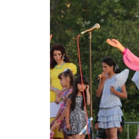
ПОБЕДИТЕЛЕЙ НЕ СУДЯТ?
КРЫМ.НЕПОКОРЕННЫЙ
ELIFBE
УКРАИНСКАЯ ПРОБЛЕМА КРЫМА