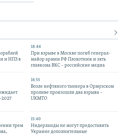
18:44
кораблей
При взрыве в Москве погиб генерал-
и и НПЗ в
майор армии РФ Плохотнюк и зять
главкома ВКС – российские медиа
16:55
Возле нефтяного танкера в Ормузском
 ожидает
проливе произошли два взрыва –
-2027
UKMTO
15:40
рении трем
Нидерланды не могут предоставить
ма,
Украине дополнительные