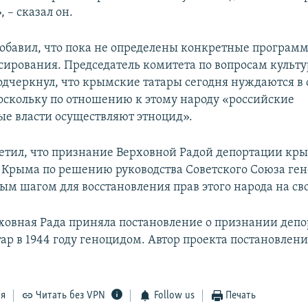
 – сказал он.
бавил, что пока не определены конкретные програм
сирования. Председатель комитета по вопросам культ
одчеркнул, что крымские татары сегодня нуждаются в 
оскольку по отношению к этому народу «российские
е власти осуществляют этноцид».
етил, что признание Верховной Радой депортации кр
из Крыма по решению руководства Советского Союза ге
ым шагом для восстановления прав этого народа на св
рховная Рада приняла постановление о признании деп
ар в 1944 году геноцидом. Автор проекта постановлен
ся
Читать без VPN
Follow us
Печать