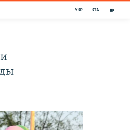
УКР
КТА
 и
ады