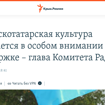
котатарская культура
ется в особом внимании
ржке – глава Комитета Р
18:41
ся
Читать без VPN