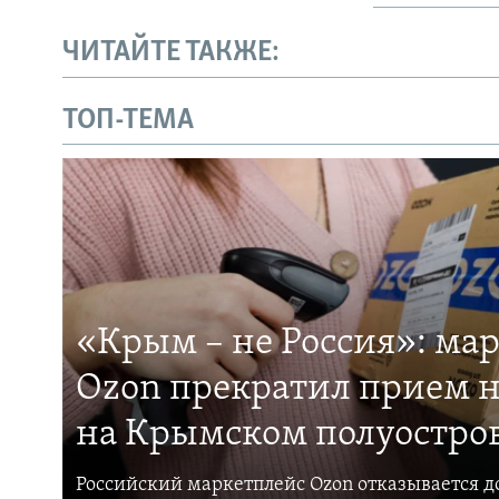
ЧИТАЙТЕ ТАКЖЕ:
ТОП-ТЕМА
«Крым – не Россия»: ма
Ozon прекратил прием н
на Крымском полуостро
Российский маркетплейс Ozon отказывается до