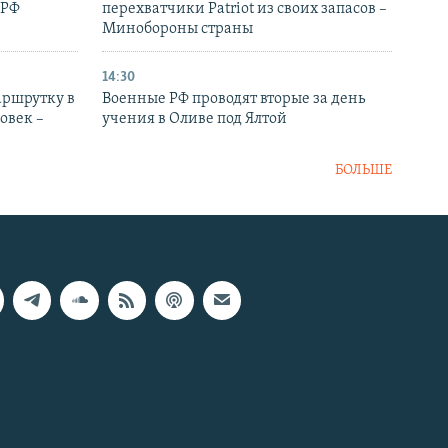
 РФ
перехватчики Patriot из своих запасов –
Минобороны страны
14:30
аршрутку в
Военные РФ проводят вторые за день
овек –
учения в Оливе под Ялтой
БОЛЬШЕ