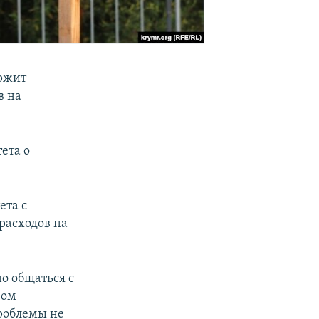
ержит
в на
ета о
ета с
расходов на
о общаться с
вом
проблемы не