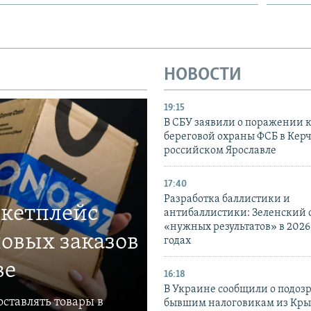
НОВОСТИ
19:15
В СБУ заявили о поражении 
береговой охраны ФСБ в Керч
российском Ярославле
17:40
Разработка баллистики и
ркетплейс
антибаллистики: Зеленский
«нужных результатов» в 2026
овых заказов
годах
ве
16:18
В Украине сообщили о подоз
ставлять товары в
бывшим налоговикам из Кры