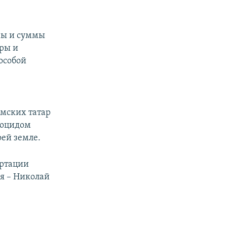
мы и суммы
уры и
особой
ымских татар
ноцидом
оей земле.
ортации
ия – Николай