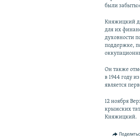
были забыты»,
Княжицкий до
для их финан
духовности п
поддержке, п
оккупационны
Он также отм
в 1944 году 
является перв
12 ноября Ве
крымских тат
Княжицкий.
Поделить