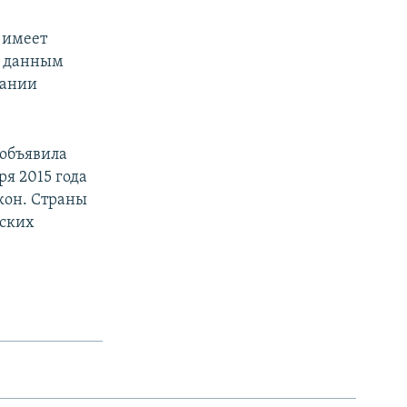
 имеет
о данным
пании
 объявила
я 2015 года
кон. Страны
еских