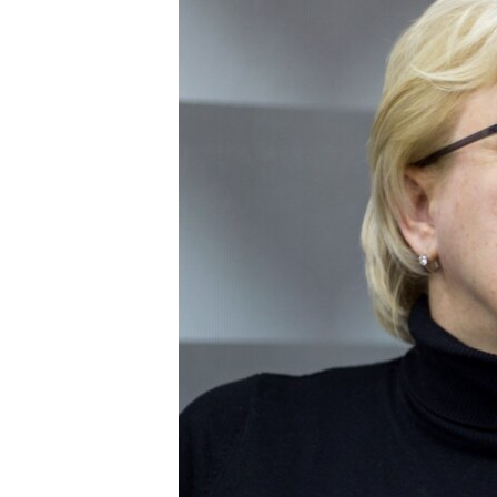
ПОБЕДИТЕЛЕЙ НЕ СУДЯТ?
КРЫМ.НЕПОКОРЕННЫЙ
ELIFBE
УКРАИНСКАЯ ПРОБЛЕМА КРЫМА