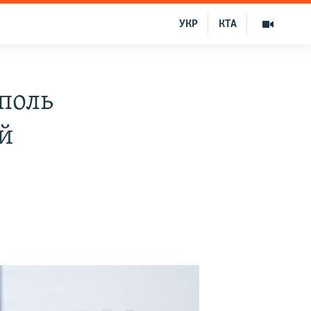
УКР
КТА
поль
й