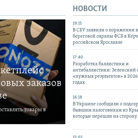
НОВОСТИ
19:15
В СБУ заявили о поражении 
береговой охраны ФСБ в Керч
российском Ярославле
17:40
Разработка баллистики и
ркетплейс
антибаллистики: Зеленский
«нужных результатов» в 2026
овых заказов
годах
ве
16:18
В Украине сообщили о подоз
ставлять товары в
бывшим налоговикам из Кры
которые перешли на сторону
15:02