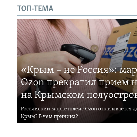
ТОП-ТЕМА
«Крым – не Россия»: ма
Ozon прекратил прием н
на Крымском полуостро
Российский маркетплейс Ozon отказывается до
Крым? В чем причина?