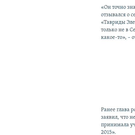
«Он точно зна
отзывался о с
«Тавриды Элек
только не в С
какое-то», – 
Ранее глава 
заявил, что 
принимала уч
2015».