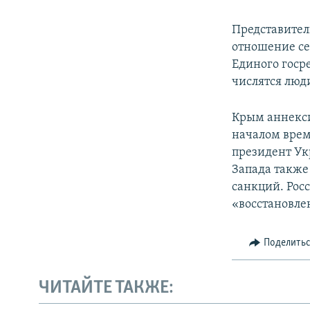
Представител
отношение се
Единого госр
числятся люд
Крым аннекси
началом врем
президент Ук
Запада также
санкций. Рос
«восстановле
Поделить
ЧИТАЙТЕ ТАКЖЕ: