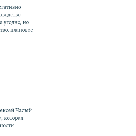
негативно
изводство
е угодно, но
тво, плановое
лексей Чалый
, которая
ности –