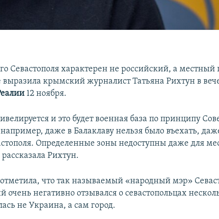
о Севастополя характерен не российский, а местный 
 выразила крымский журналист Татьяна Рихтун в веч
Реалии
12 ноября.
ивелируется и это будет военная база по принципу Сов
 например, даже в Балаклаву нельзя было въехать, даж
стополя. Определенные зоны недоступны даже для ме
 рассказала Рихтун.
 отметила, что так называемый «народный мэр» Севас
й очень негативно отзывался о севастопольцах несколь
ась не Украина, а сам город.