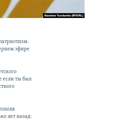
патриотизм.
ернем эфире
етского
е если ты был
стного
тополя
ко лет назад: