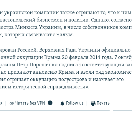
и украинской компании также отрицают то, что к ним
вастопольский бизнесмен и политик. Однако, согласн
еестра Минюста Украины, в числе собственников ком
и, которых связывают с Чалым.
рован Россией. Верховная Рада Украины официально
енной оккупации Крыма 20 февраля 2014 года. 7 октябр
раины Петр Порошенко подписал соответствующий за
 не признают аннексию Крыма и ввели ряд экономич
сия отрицает оккупацию полуострова и называет это
нием исторической справедливости».
ся
Читать без VPN
Follow us
Печать