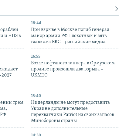
18:44
кораблей
При взрыве в Москве погиб генерал-
и и НПЗ в
майор армии РФ Плохотнюк и зять
главкома ВКС – российские медиа
16:55
Возле нефтяного танкера в Ормузском
 ожидает
проливе произошли два взрыва –
-2027
UKMTO
15:40
рении трем
Нидерланды не могут предоставить
ма,
Украине дополнительные
 РФ
перехватчики Patriot из своих запасов –
Минобороны страны
14:30