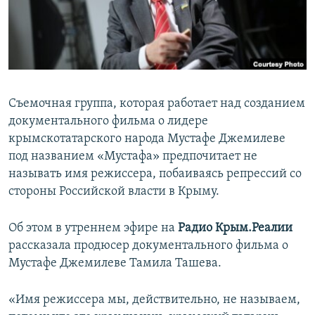
ПРИСОЕДИНЯЙТЕСЬ!
ПОБЕДИТЕЛЕЙ НЕ СУДЯТ?
КРЫМ.НЕПОКОРЕННЫЙ
ELIFBE
УКРАИНСКАЯ ПРОБЛЕМА КРЫМА
Съемочная группа, которая работает над созданием
Все сайты RFE/RL
документального фильма о лидере
крымскотатарского народа Мустафе Джемилеве
под названием «Мустафа» предпочитает не
называть имя режиссера, побаиваясь репрессий со
стороны Российской власти в Крыму.
Об этом в утреннем эфире на
Радио Крым.Реалии
рассказала продюсер документального фильма о
Мустафе Джемилеве Тамила Ташева.
«Имя режиссера мы, действительно, не называем,