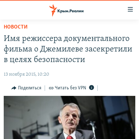
Доступность
ссылки
Вернуться
НОВОСТИ
к
НОВОСТИ
Имя режиссера документального
основному
СПЕЦПРОЕКТЫ
содержанию
фильма о Джемилеве засекретили
ВОДА
Вернутся
ГРУЗ 200
в целях безопасности
к
ИСТОРИЯ
КАРТА ВОЕННЫХ ОБЪЕКТОВ КРЫМА
главной
13 ноября 2015, 10:20
ЕЩЕ
11 ЛЕТ ОККУПАЦИИ КРЫМА. 11 ИСТОРИЙ СОПРОТИВЛЕНИЯ
навигации
Вернутся
Поделиться
Читать без VPN
РАДІО СВОБОДА
ИНТЕРАКТИВ
к
КАК ОБОЙТИ БЛОКИРОВКУ
ИНФОГРАФИКА
поиску
ТЕЛЕПРОЕКТ КРЫМ.РЕАЛИИ
Українською
СОВЕТЫ ПРАВОЗАЩИТНИКОВ
Qırımtatar
ПРОПАВШИЕ БЕЗ ВЕСТИ