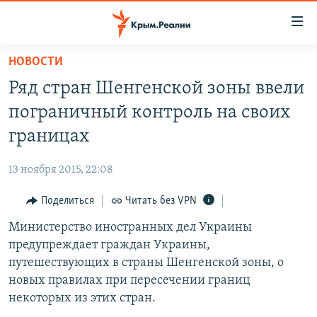
Доступность
ссылки
Вернуться
НОВОСТИ
к
НОВОСТИ
Ряд стран Шенгенской зоны ввели
основному
СПЕЦПРОЕКТЫ
содержанию
пограничный контроль на своих
ВОДА
Вернутся
ГРУЗ 200
границах
к
ИСТОРИЯ
КАРТА ВОЕННЫХ ОБЪЕКТОВ КРЫМА
главной
13 ноября 2015, 22:08
ЕЩЕ
11 ЛЕТ ОККУПАЦИИ КРЫМА. 11 ИСТОРИЙ СОПРОТИВЛЕНИЯ
навигации
Вернутся
Поделиться
Читать без VPN
РАДІО СВОБОДА
ИНТЕРАКТИВ
к
Министерство иностранных дел Украины
КАК ОБОЙТИ БЛОКИРОВКУ
ИНФОГРАФИКА
поиску
предупреждает граждан Украины,
ТЕЛЕПРОЕКТ КРЫМ.РЕАЛИИ
путешествующих в страны Шенгенской зоны, о
Українською
новых правилах при пересечении границ
СОВЕТЫ ПРАВОЗАЩИТНИКОВ
Qırımtatar
некоторых из этих стран.
ПРОПАВШИЕ БЕЗ ВЕСТИ