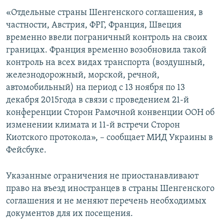
ПРИСОЕДИНЯЙТЕСЬ!
ПОБЕДИТЕЛЕЙ НЕ СУДЯТ?
«Отдельные страны Шенгенского соглашения, в
частности, Австрия, ФРГ, Франция, Швеция
КРЫМ.НЕПОКОРЕННЫЙ
временно ввели пограничный контроль на своих
ELIFBE
границах. Франция временно возобновила такой
контроль на всех видах транспорта (воздушный,
УКРАИНСКАЯ ПРОБЛЕМА КРЫМА
железнодорожный, морской, речной,
Все сайты RFE/RL
автомобильный) на период с 13 ноября по 13
декабря 2015года в связи с проведением 21-й
конференции Сторон Рамочной конвенции ООН об
изменении климата и 11-й встречи Сторон
Киотского протокола», – сообщает МИД Украины в
Фейсбуке.
Указанные ограничения не приостанавливают
право на въезд иностранцев в страны Шенгенского
соглашения и не меняют перечень необходимых
документов для их посещения.