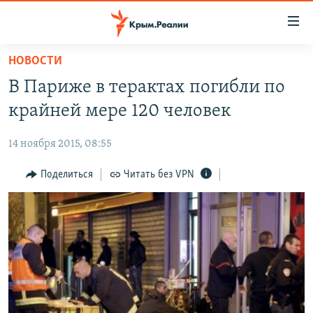
Доступность
ссылки
Вернуться
НОВОСТИ
к
НОВОСТИ
В Париже в терактах погибли по
основному
СПЕЦПРОЕКТЫ
содержанию
крайней мере 120 человек
ВОДА
Вернутся
ГРУЗ 200
к
14 ноября 2015, 08:55
ИСТОРИЯ
КАРТА ВОЕННЫХ ОБЪЕКТОВ КРЫМА
главной
ЕЩЕ
Поделиться
Читать без VPN
11 ЛЕТ ОККУПАЦИИ КРЫМА. 11 ИСТОРИЙ СОПРОТИВЛЕНИЯ
навигации
Вернутся
РАДІО СВОБОДА
ИНТЕРАКТИВ
к
КАК ОБОЙТИ БЛОКИРОВКУ
ИНФОГРАФИКА
поиску
ТЕЛЕПРОЕКТ КРЫМ.РЕАЛИИ
Українською
СОВЕТЫ ПРАВОЗАЩИТНИКОВ
Qırımtatar
ПРОПАВШИЕ БЕЗ ВЕСТИ