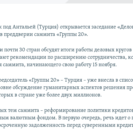
ек под Антальей (Турция) открывается заседание «Дело
 в преддверии саммита «Группы 20».
и почти 30 стран обсудят итоги работы деловых кругов
тают рекомендации по расширению сотрудничества, к
ня саммита, начинающего свою работу 15 ноября.
дседатель «Группы 20» – Турция – уже внесла в списо
ровне обсуждение гуманитарных аспектов решения п
торых в стране уже более двух миллионов.
ных тем саммита – реформирование политики кредито
м валютным фондом. В первую очередь, речь идет о г
сроченную задолженность перед суверенными креди