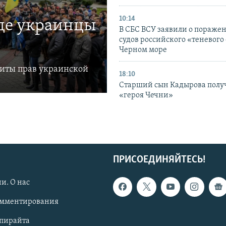
10:14
где украинцы
В СБС ВСУ заявили о пораже
судов российского «теневого 
Черном море
щиты прав украинской
18:10
Старший сын Кадырова полу
«героя Чечни»
ПРИСОЕДИНЯЙТЕСЬ!
и. О нас
омментирования
опирайта