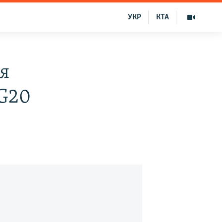
УКР
КТА
я
 G20