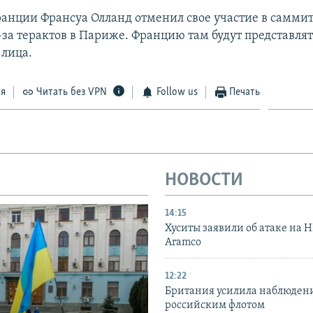
анции Франсуа Олланд отменил свое участие в самми
-за терактов в Париже. Францию там будут представлят
лица.
ся
Читать без VPN
Follow us
Печать
НОВОСТИ
14:15
Хуситы заявили об атаке на 
Aramco
12:22
Британия усилила наблюдени
российским флотом