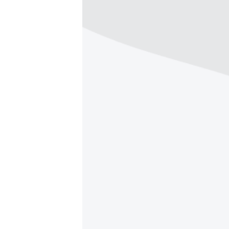
ПОБЕДИТЕЛЕЙ НЕ СУДЯТ?
КРЫМ.НЕПОКОРЕННЫЙ
ELIFBE
УКРАИНСКАЯ ПРОБЛЕМА КРЫМА