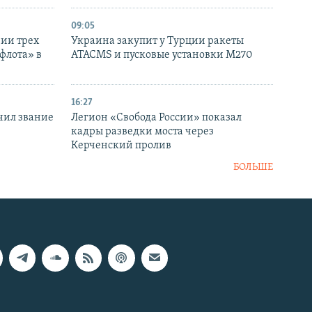
09:05
нии трех
Украина закупит у Турции ракеты
флота» в
ATACMS и пусковые установки M270
16:27
чил звание
Легион «Свобода России» показал
кадры разведки моста через
Керченский пролив
БОЛЬШЕ