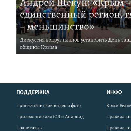
Андрей Щекун: «Крым –
единственный регион, 
– меньшинство»
Дискуссия вокруг планов установить День за
общины Крыма
ПОДДЕРЖКА
ИНФО
Українською
Присылайте свои видео и фото
Крым.Реали
Qırımtatar
Приложение для iOS и Андроид
Правила к
Подписаться
Правила к
ПРИСОЕДИНЯЙТЕСЬ!