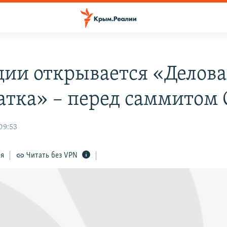
ции открывается «Делова
атка» – перед саммитом
09:53
ся
Читать без VPN