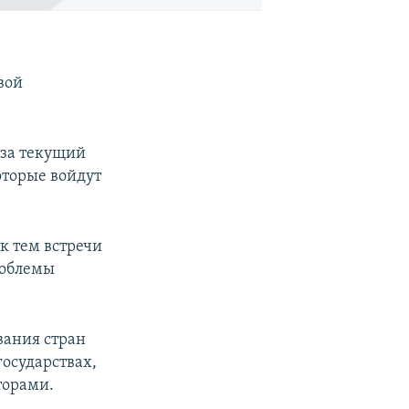
вой
 за текущий
оторые войдут
к тем встречи
роблемы
вания стран
осударствах,
торами.