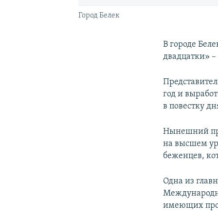
Город Белек
В городе Бел
двадцатки» –
Представител
год и вырабо
в повестку д
Нынешний пре
на высшем у
беженцев, ко
Одна из глав
Международны
имеющих про